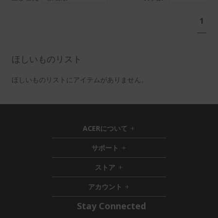
ペ
あ
1
ー
な
ジ
た
は
ほしいものリスト
現
在
ほしいものリストにアイテムがありません。
ペ
ー
ジ
を
ACERについて
h
読
i
サポート
ん
h
d
i
d
で
ストア
h
d
e
い
i
d
n
ま
アカウント
d
e
h
す
d
n
i
Stay Connected
e
d
n
d