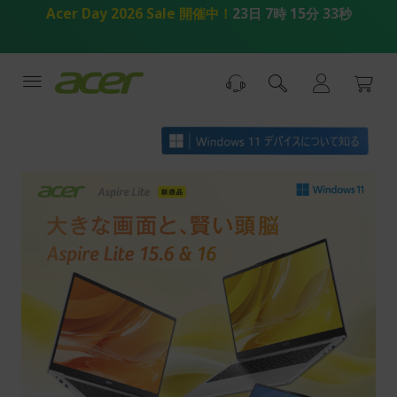
コ
Acer Day 2026 Sale 開催中！
23日 7時 15分 32秒
ン
テ
ン
ツ
へ
ス
キ
ッ
プ