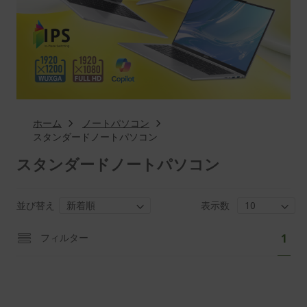
ホーム
ノートパソコン
スタンダードノートパソコン
スタンダードノートパソコン
並び替え
表示数
ペ
あ
フィルター
1
ー
な
ジ
た
は
現