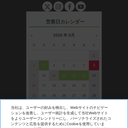
e
n
営業日カレンダー
2026 年 8月
＜
＞
日
月
火
水
木
金
土
1
8
2
3
4
5
6
7
9
10
11
12
13
14
15
16
17
18
19
20
21
22
23
24
25
26
27
28
29
30
31
当社は、ユーザーの好みを検出し、Webサイトのナビゲー
ションを改善し、ユーザー統計を生成して当社Webサイト
: 定休日（受注可）
をよりユーザーフレンドリーにし、パーソナライズされたコ
: 受注・お問い合わせのみ
ンテンツと広告を提供するためにCookieを使用していま