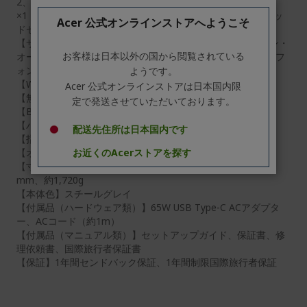
2、最大10Gbps、PD/映像出力対応）、USB 3.2ポート
×1（Type-A、Gen 1、最大5Gbps）、USB 2.0ポート×1、ヘッ
Acer 公式オンラインストアへようこそ
ドセット/スピーカー・ジャック x1、HDMI出力ポート×1
【サウンド機能】Acer PurifiedVoice、ハイ・デフィニション・
お客様は日本以外の国から閲覧されている
オーディオ準拠、内蔵ステレオ・スピーカー、内蔵マイクロフ
ォン×2
ようです。
【Webカメラ】（フロント）HD Webカメラ（約92万画素）
Acer 公式オンラインストアは日本国内限
【無線LAN】IEEE802.11 a/b/g/n/ac/ax準拠（Wi-Fi 6対応）
定で発送させていただいております。
【Bluetooth】Bluetooth 5.2準拠
【バッテリー駆動時間】約10時間
配送先住所は日本国内です
【指紋認証】非搭載
【オフィス】非搭載
お近くのAcerストアを探す
【寸法・質量】約19.90（H）×362.90（W）×237.50（D）
mm、約1,720g
【本体色】スチールグレイ
【付属品（ハードウェア類）】65W USB Type-C ACアダプタ
ー、ACコード（約1m）
【付属品（マニュアル類）】セットアップガイド、保証書、修
理依頼書、国際旅行者保証書
【保証】1年間センドバック保証、1年間制限国際旅行者保証