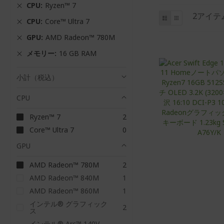
CPU
Ryzen™ 7
と
リ
グ
2
アイテ
CPU
Core™ Ultra 7
ス
リ
し
ト
ッ
て
GPU
AMD Radeon™ 780M
ド
表
メモリー
16 GB RAM
示
小計（税込）
CPU
ア
Ryzen™ 7
2
イ
ア
Core™ Ultra 7
0
テ
イ
ム
テ
GPU
ム
ア
AMD Radeon™ 780M
2
イ
項
AMD Radeon™ 840M
1
テ
目
ム
項
AMD Radeon™ 860M
1
目
インテル® グラフィック
ア
2
ス
イ
テ
インテル® Arc™ 140V