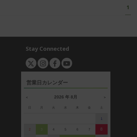
ペ
あな
1
ー
ジ
Stay Connected
営業日カレンダー
2026 年 8月
＜
＞
日
月
火
水
木
金
土
1
8
2
3
4
5
6
7