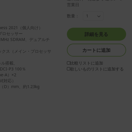
営業日
数量：
iness 2021（個人向け）
・プロセッサー
詳細を見る
0MHz SDRAM、デュアルチ
カートに追加
ィックス（メイン・プロセッサ
ネル搭載、
比較リストに追加
I-P3 100％
欲しいものリストに追加する
e-A）×2
i 6E対応）
0（D）mm、約1.23kg