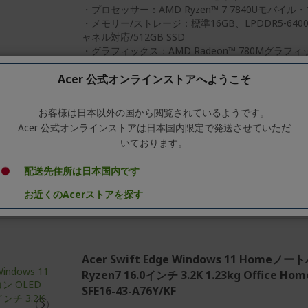
・プロセッサー：AMD Ryzen™ 7 7840Uモバイ
・メモリー/ストレージ：標準16GB、LPDDR5-640
ャネル対応/512GB SSD
・グラフィックス：AMD Radeon™ 780Mグラフィ
・ディスプレイ：16.0インチ、OLED（有機EL）パ
Acer 公式オンラインストアへようこそ
3.2K（3200×2000）、光沢、アスペクト比16：10、DC
®
・USBポート：USB4
（Type-C、Power Delive
USB3.2（Type-A）×2
お客様は日本以外の国から閲覧されているようです。
・無線LAN：IEEE802.11 a/b/g/n/ac/ax準拠（Wi-F
Acer 公式オンラインストアは日本国内限定で発送させていただ
・寸法・質量：約12.95（H）×357.55（W）×245.9
いております。
・メーカー保証期間：1年
・本体色：オリビンブラック
配送先住所は日本国内です
お近くのAcerストアを探す
Acer Swift Edge Windows 11 Homeノ
Ryzen7 16.0インチ 3.2K 1.23kg Office Home
SFE16-43-A76Y/KF