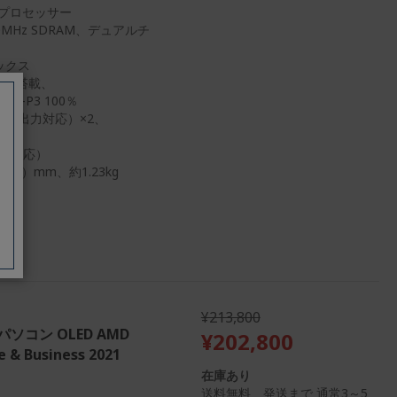
ル・プロセッサー
0MHz SDRAM、デュアルチ
ックス
ネル搭載、
I-P3 100％
ry/映像出力対応）×2、
i 6E対応）
0（D）mm、約1.23kg
¥213,800
ートパソコン OLED AMD
¥202,800
 & Business 2021
在庫あり
送料無料 発送まで 通常3～5