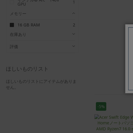
項
1
ム
GPU
目
メモリー
ア
16 GB RAM
2
イ
テ
在庫あり
ム
評価
ほしいものリスト
ほしいものリストにアイテムがありま
せん。
-5%