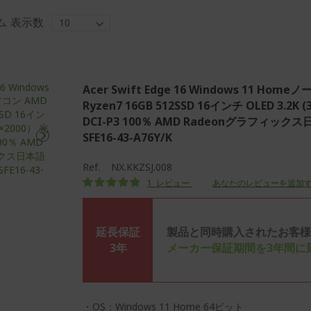
ム
表示数
Acer Swift Edge 16 Windows 11 Ho
Ryzen7 16GB 512SSD 16インチ OLED 3.2K (
DCI-P3 100％ AMD Radeonグラフィック
SFE16-43-A76Y/K
Ref.
NX.KKZSJ.008
評価:
1
レビュー
あなたのレビューを追加
100
100
% of
延長保証
製品と同時購入されたお客様
3年
メーカー保証期間を3年間に
・OS：Windows 11 Home 64ビット