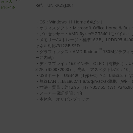
Ref.
UN.KKZSJ.001
・OS：Windows 11 Home 64ビット
・オフィスソフト：Microsoft Office Home & Bus
・プロセッサー：AMD Ryzen™7 7840Uモバイル
・メモリー/ストレージ：標準16GB、LPDDR5-640
ャネル対応/512GB SSD
™
・グラフィックス：AMD Radeon
780Mグラフ
ーに内蔵）
・ディスプレイ：16.0インチ、OLED（有機EL）パ
3.2K（3200×2000）、光沢、アスペクト比16：10、DC
・USBポート：USB4®（Type-C）×2、USB3.2（Typ
・無線LAN：IEEE802.11 a/b/g/n/ac/ax準拠（Wi-F
・寸法・質量：約12.95（H）×357.55（W）×245.9
・メーカー保証期間：1年
・本体色：オリビンブラック