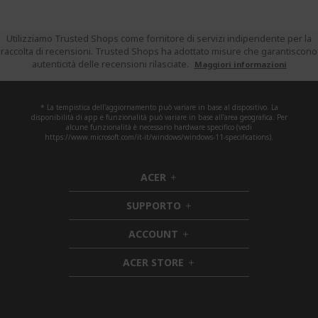
Utilizziamo Trusted Shops come fornitore di servizi indipendente per la
raccolta di recensioni. Trusted Shops ha adottato misure che garantiscono
autenticità delle recensioni rilasciate.
Maggiori informazioni
* La tempistica dell'aggiornamento può variare in base al dispositivo. La
disponibilità di app e funzionalità può variare in base all'area geografica. Per
alcune funzionalità è necessario hardware specifico (vedi
https://www.microsoft.com/it-it/windows/windows-11-specifications).
ACER
h
i
SUPPORTO
d
h
d
i
ACCOUNT
e
h
d
n
i
d
ACER STORE
d
e
h
d
n
i
e
d
n
d