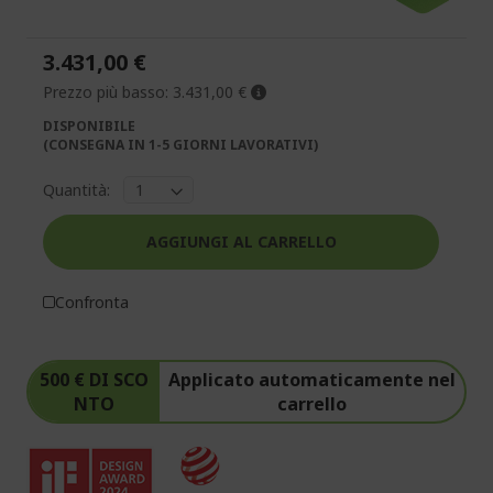
della
della
galleria
galleria
di
di
3.431,00 €
immagini
immagini
Prezzo più basso:
3.431,00 €
DISPONIBILE
(CONSEGNA IN 1-5 GIORNI LAVORATIVI)
Quantità:
AGGIUNGI AL CARRELLO
Confronta
500 € DI SCO
Applicato automaticamente nel
NTO
carrello