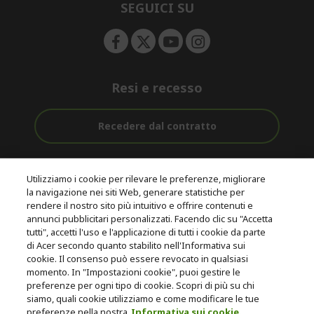
e
SEGUICI SU
n
Resi e recesso
Recedere dal contratto
Assistenza
Con 0% Di
Consegna
pre e post
Tasso
Utilizziamo i cookie per rilevare le preferenze, migliorare
Gratuita
acquisto
D'interesse
la navigazione nei siti Web, generare statistiche per
rendere il nostro sito più intuitivo e offrire contenuti e
annunci pubblicitari personalizzati. Facendo clic su "Accetta
© 2026 Acer Inc.
tutti", accetti l'uso e l'applicazione di tutti i cookie da parte
CPYou B.V. è il rivenditore autorizzato dei prodotti Acer venduti in
di Acer secondo quanto stabilito nell'Informativa sui
questo negozio online.
cookie. Il consenso può essere revocato in qualsiasi
momento. In "Impostazioni cookie", puoi gestire le
preferenze per ogni tipo di cookie. Scopri di più su chi
siamo, quali cookie utilizziamo e come modificare le tue
preferenze nella nostra
Informativa sui cookie.