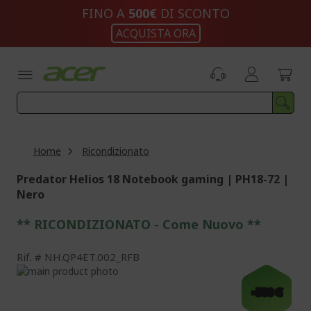
Salta
FINO A
500€
DI SCONTO
al
ACQUISTA ORA
contenuto
Home
Ricondizionato
Predator Helios 18 Notebook gaming | PH18-72 |
Nero
** RICONDIZIONATO - Come Nuovo **
Rif.
NH.QP4ET.002_RFB
Vai
alla
Vai
-500 €
fine
all'inizio