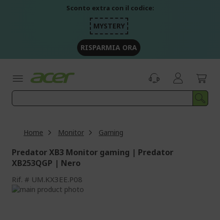
Salta
Sconto extra con il codice:
al
contenuto
MYSTERY
RISPARMIA ORA
Home
Monitor
Gaming
Predator XB3 Monitor gaming | Predator
XB253QGP | Nero
Rif.
UM.KX3EE.P08
Vai
alla
Vai
fine
all'inizio
della
della