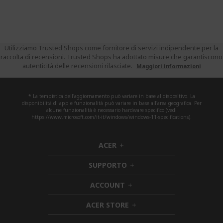
Utilizziamo Trusted Shops come fornitore di servizi indipendente per la
raccolta di recensioni. Trusted Shops ha adottato misure che garantiscono
autenticità delle recensioni rilasciate.
Maggiori informazioni
* La tempistica dell'aggiornamento può variare in base al dispositivo. La
disponibilità di app e funzionalità può variare in base all'area geografica. Per
alcune funzionalità è necessario hardware specifico (vedi
https://www.microsoft.com/it-it/windows/windows-11-specifications).
ACER
h
i
SUPPORTO
d
h
d
i
ACCOUNT
e
h
d
n
i
d
ACER STORE
d
e
h
d
n
i