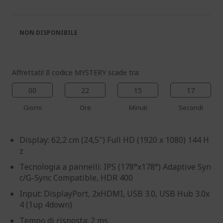
galleria
galleria
di
di
immagini
immagini
NON DISPONIBILE
Affrettati! Il codice MYSTERY scade tra:
00
22
15
15
Giorni
Ore
Minuti
Secondi
Display: 62,2 cm (24,5") Full HD (1920 x 1080) 144 H
z
Tecnologia a pannelli: IPS (178°x178°) Adaptive Syn
c/G-Sync Compatible, HDR 400
Input: DisplayPort, 2xHDMI, USB 3.0, USB Hub 3.0x
4 (1up 4down)
Tempo di risposta: 2 ms