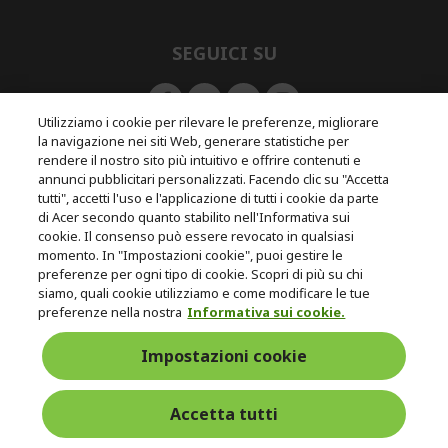
e
d
n
d
e
SEGUICI SU
n
Utilizziamo i cookie per rilevare le preferenze, migliorare
la navigazione nei siti Web, generare statistiche per
rendere il nostro sito più intuitivo e offrire contenuti e
Resi e recesso
annunci pubblicitari personalizzati. Facendo clic su "Accetta
tutti", accetti l'uso e l'applicazione di tutti i cookie da parte
di Acer secondo quanto stabilito nell'Informativa sui
Recedere dal contratto
cookie. Il consenso può essere revocato in qualsiasi
momento. In "Impostazioni cookie", puoi gestire le
Assistenza
Con 0% Di
preferenze per ogni tipo di cookie. Scopri di più su chi
Consegna
siamo, quali cookie utilizziamo e come modificare le tue
pre e post
Tasso
Gratuita
preferenze nella nostra
Informativa sui cookie.
acquisto
D'interesse
Impostazioni cookie
© 2026 Acer Inc.
CPYou B.V. è il rivenditore autorizzato dei prodotti Acer venduti in
questo negozio online.
Accetta tutti