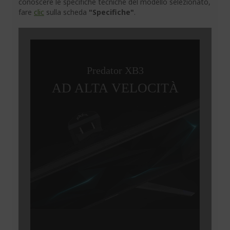
conoscere le specifiche tecniche del modello selezionato,
fare
clic
sulla scheda
"Specifiche"
.