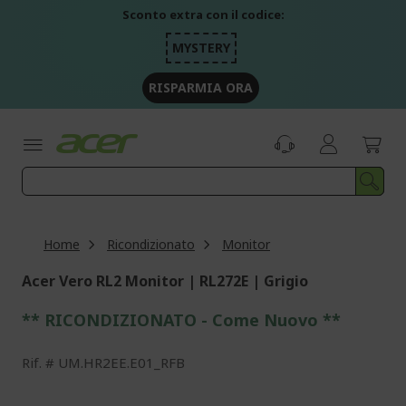
Salta
Sconto extra con il codice:
al
contenuto
MYSTERY
RISPARMIA ORA
Home
Ricondizionato
Monitor
Acer Vero RL2 Monitor | RL272E | Grigio
** RICONDIZIONATO - Come Nuovo **
Rif.
UM.HR2EE.E01_RFB
Vai
alla