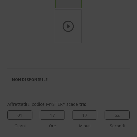
Vai
all'inizio
della
galleria
di
immagini
NON DISPONIBILE
Affrettati! Il codice MYSTERY scade tra:
01
17
17
52
Giorni
Ore
Minuti
Secondi