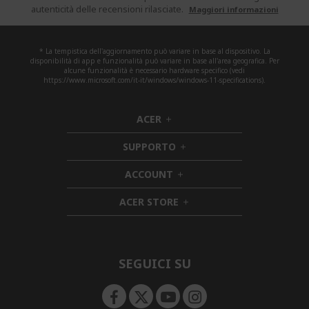
autenticità delle recensioni rilasciate.
Maggiori informazioni
* La tempistica dell'aggiornamento può variare in base al dispositivo. La
disponibilità di app e funzionalità può variare in base all'area geografica. Per
alcune funzionalità è necessario hardware specifico (vedi
https://www.microsoft.com/it-it/windows/windows-11-specifications).
ACER
h
i
SUPPORTO
d
h
d
i
ACCOUNT
e
h
d
n
i
d
ACER STORE
d
e
h
d
n
i
e
d
n
d
e
SEGUICI SU
n