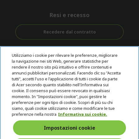
Resi e recesso
Recedere dal contratto
Assistenza
Con 0% Di
Consegna
pre e post
Tasso
Utilizziamo i cookie per rilevare le preferenze, migliorare
Gratuita
acquisto
D'interesse
la navigazione nei siti Web, generare statistiche per
rendere il nostro sito più intuitivo e offrire contenuti e
annunci pubblicitari personalizzati. Facendo clic su "Accetta
© 2026 Acer Inc.
tutti", accetti l'uso e l'applicazione di tutti i cookie da parte
CPYou B.V. è il rivenditore autorizzato dei prodotti Acer venduti in
di Acer secondo quanto stabilito nell'Informativa sui
questo negozio online.
cookie. Il consenso può essere revocato in qualsiasi
momento. In "Impostazioni cookie", puoi gestire le
preferenze per ogni tipo di cookie. Scopri di più su chi
siamo, quali cookie utilizziamo e come modificare le tue
preferenze nella nostra
Informativa sui cookie.
Impostazioni cookie
Italia