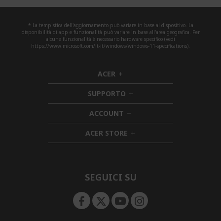
* La tempistica dell'aggiornamento può variare in base al dispositivo. La
disponibilità di app e funzionalità può variare in base all'area geografica. Per
alcune funzionalità è necessario hardware specifico (vedi
https://www.microsoft.com/it-it/windows/windows-11-specifications).
ACER
h
i
SUPPORTO
d
h
d
i
ACCOUNT
e
h
d
n
i
d
ACER STORE
d
e
h
d
n
i
e
d
n
d
e
SEGUICI SU
n