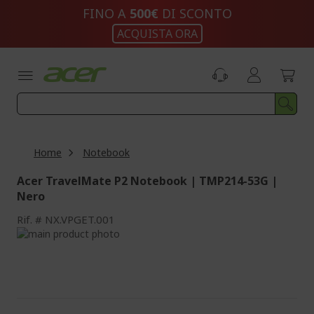
Salta
FINO A
500€
DI SCONTO
al
ACQUISTA ORA
contenuto
Home
Notebook
Acer TravelMate P2 Notebook | TMP214-53G |
Nero
Rif.
NX.VPGET.001
Vai
alla
Vai
fine
all'inizio
della
della
galleria
galleria
di
di