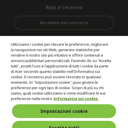
Resi e recesso
Recedere dal contratto
Assistenza
Con 0% Di
Consegna
pre e post
Tasso
Utilizziamo i cookie per rilevare le preferenze, migliorare
Gratuita
acquisto
D'interesse
la navigazione nei siti Web, generare statistiche per
rendere il nostro sito più intuitivo e offrire contenuti e
annunci pubblicitari personalizzati. Facendo clic su "Accetta
© 2026 Acer Inc.
tutti", accetti l'uso e l'applicazione di tutti i cookie da parte
CPYou B.V. è il rivenditore autorizzato dei prodotti Acer venduti in
di Acer secondo quanto stabilito nell'Informativa sui
questo negozio online.
cookie. Il consenso può essere revocato in qualsiasi
momento. In "Impostazioni cookie", puoi gestire le
preferenze per ogni tipo di cookie. Scopri di più su chi
siamo, quali cookie utilizziamo e come modificare le tue
preferenze nella nostra
Informativa sui cookie.
Impostazioni cookie
Italia
Accetta tutti