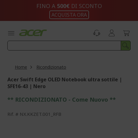
Salta
FINO A
500€
DI SCONTO
al
ACQUISTA ORA
contenuto
Home
Ricondizionato
Acer Swift Edge OLED Notebook ultra sottile |
SFE16-43 | Nero
** RICONDIZIONATO - Come Nuovo **
Rif.
NX.KKZET.001_RFB
Vai
alla
fine