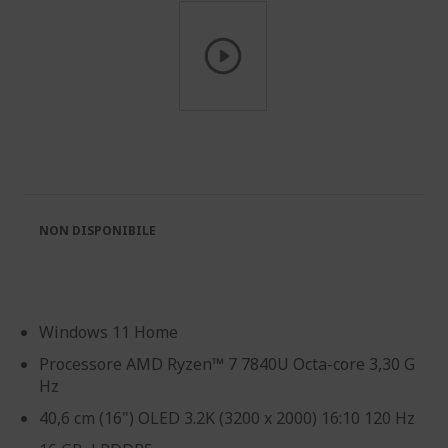
Vai
all'inizio
della
galleria
di
immagini
NON DISPONIBILE
Windows 11 Home
Processore AMD Ryzen™ 7 7840U Octa-core 3,30 G
Hz
40,6 cm (16") OLED 3.2K (3200 x 2000) 16:10 120 Hz