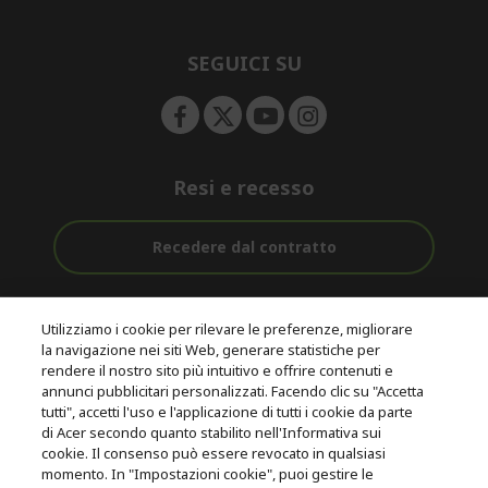
e
d
n
d
e
SEGUICI SU
n
Resi e recesso
Recedere dal contratto
Assistenza
Con 0% Di
Consegna
pre e post
Tasso
Utilizziamo i cookie per rilevare le preferenze, migliorare
Gratuita
acquisto
D'interesse
la navigazione nei siti Web, generare statistiche per
rendere il nostro sito più intuitivo e offrire contenuti e
annunci pubblicitari personalizzati. Facendo clic su "Accetta
© 2026 Acer Inc.
tutti", accetti l'uso e l'applicazione di tutti i cookie da parte
CPYou B.V. è il rivenditore autorizzato dei prodotti Acer venduti in
di Acer secondo quanto stabilito nell'Informativa sui
questo negozio online.
cookie. Il consenso può essere revocato in qualsiasi
momento. In "Impostazioni cookie", puoi gestire le