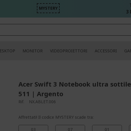
MYSTERY
3 
ESKTOP
MONITOR
VIDEOPROIETTORI
ACCESSORI
GA
Acer Swift 3 Notebook ultra sottile
511 | Argento
Rif.
NX.ABLET.006
Affrettati! Il codice MYSTERY scade tra:
03
07
01