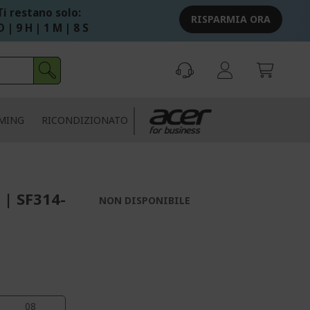
Ti restano solo:
RISPARMIA ORA
D | 9 H | 1 M | 7 S
MING
RICONDIZIONATO
 | SF314-
NON DISPONIBILE
07