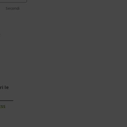
Secondi
z
i le
ESS