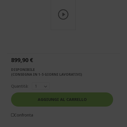
Vai
all'inizio
della
galleria
di
899,90 €
immagini
DISPONIBILE
(CONSEGNA IN 1-5 GIORNI LAVORATIVI)
Quantità:
AGGIUNGI AL CARRELLO
Confronta