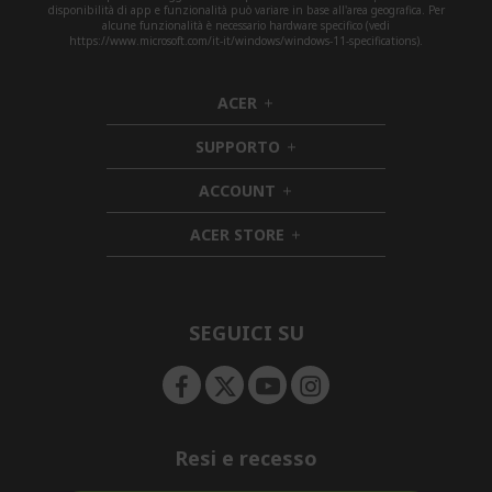
disponibilità di app e funzionalità può variare in base all'area geografica. Per
alcune funzionalità è necessario hardware specifico (vedi
https://www.microsoft.com/it-it/windows/windows-11-specifications).
ACER
h
i
SUPPORTO
d
h
d
i
ACCOUNT
e
h
d
n
i
d
ACER STORE
d
e
h
d
n
i
e
d
n
d
e
SEGUICI SU
n
Resi e recesso