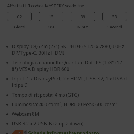
Affrettati! Il codice MYSTERY scade tra:
02
15
59
55
Giorni
Ore
Minuti
Secondi
Display: 68,6 cm (27") 5K UHD+ (5120 x 2880) 60Hz
DP/Type-C, 30Hz HDMI
Tecnologia a pannelli: Quantum Dot IPS (178°x17
8°) VESA Display HDR 600
Input: 1 x DisplayPort, 2 x HDMI, USB 3.2, 1 x USB d
i tipo C
Tempo di risposta: 4 ms (GTG)
Luminosità: 400 cd/m², HDR600 Peak 600 cd/m²
Webcam 8M
USB 3.2 x 2 USB-B (2 up 2 down)
Scheda informativa prodotto