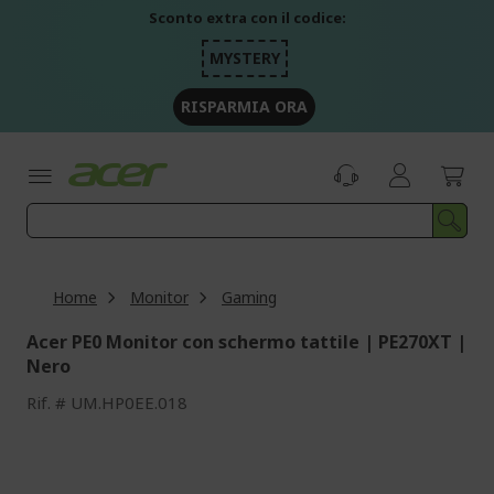
Salta
Sconto extra con il codice:
al
contenuto
MYSTERY
RISPARMIA ORA
Home
Monitor
Gaming
Acer PE0 Monitor con schermo tattile | PE270XT |
Nero
Rif.
UM.HP0EE.018
Vai
alla
fine
della