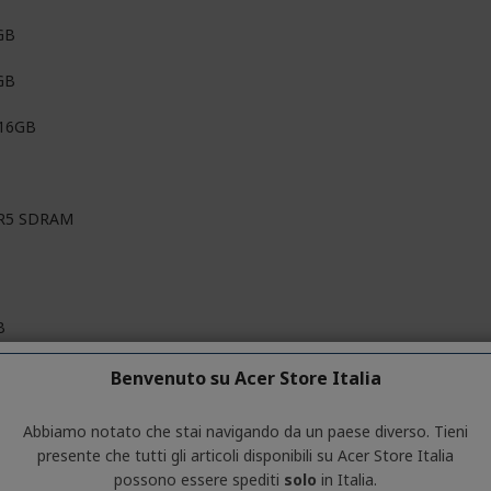
GB
GB
 16GB
R5 SDRAM
B
 1 TB
Benvenuto su Acer Store Italia
e NVMe
Abbiamo notato che stai navigando da un paese diverso. Tieni
presente che tutti gli articoli disponibili su Acer Store Italia
possono essere spediti
solo
in Italia.