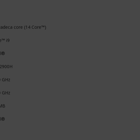
radeca core (14 Core™)
e™ i9
el®
12900H
0 GHz
0 GHz
MB
el®