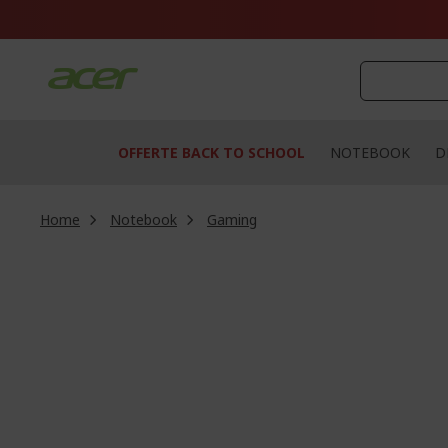
Salta
al
contenuto
OFFERTE BACK TO SCHOOL
NOTEBOOK
D
Home
Notebook
Gaming
Vai
alla
fine
della
galleria
di
immagini