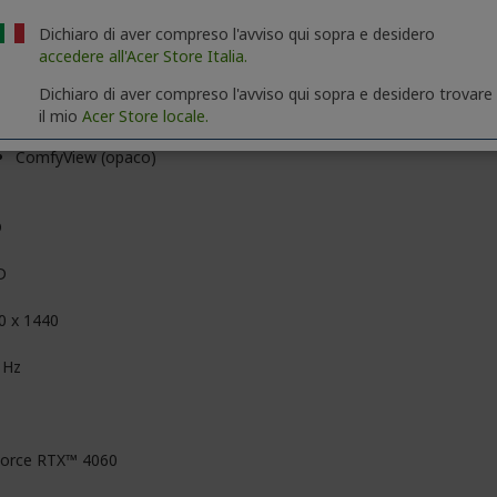
Dichiaro di aver compreso l'avviso qui sopra e desidero
6 cm (15,6")
accedere all'Acer Store Italia.
Dichiaro di aver compreso l'avviso qui sopra e desidero trovare
il mio
Acer Store locale.
Tecnologia In-plane Switching (IPS)
ComfyView (opaco)
D
D
0 x 1440
 Hz
orce RTX™ 4060