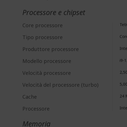
Processore e chipset
Core processore
Tet
Tipo processore
Cor
Produttore processore
Int
Modello processore
i9-
Velocità processore
2,5
Velocità del processore (turbo)
5,0
Cache
24 
Processore
Int
Memoria