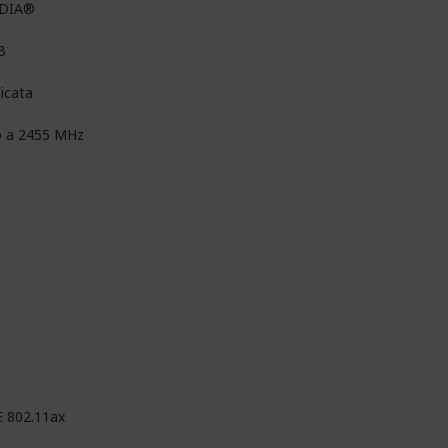
IDIA®
B
icata
o a 2455 MHz
E 802.11ax