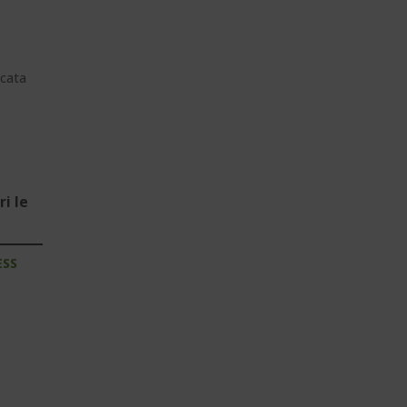
cata
i le
ESS