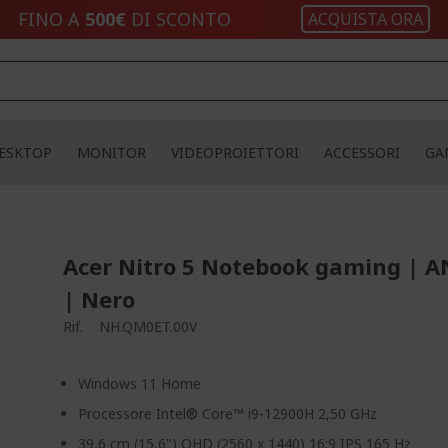
FINO A
500€
DI SCONTO
ACQUISTA ORA
ESKTOP
MONITOR
VIDEOPROIETTORI
ACCESSORI
GA
Acer Nitro 5 Notebook gaming | A
| Nero
Rif.
NH.QM0ET.00V
Windows 11 Home
Processore Intel® Core™ i9-12900H 2,50 GHz
39,6 cm (15,6") QHD (2560 x 1440) 16:9 IPS 165 Hz