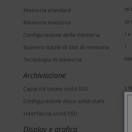
Memoria standard
16 
Memoria massima
32 
Configurazione della memoria
1 x
Numero totale di slot di memoria
1
Tecnologia di memoria
DD
Archiviazione
Capacità totale unità SSD
1 T
Configurazione disco solid state
1 x
Interfaccia unità SSD
PCI
Display e grafica