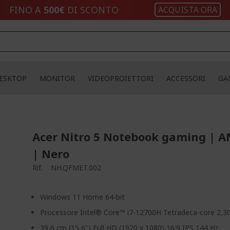
FINO A
500€
DI SCONTO
ACQUISTA ORA
ESKTOP
MONITOR
VIDEOPROIETTORI
ACCESSORI
GA
Acer Nitro 5 Notebook gaming | A
| Nero
Rif.
NH.QFMET.002
Windows 11 Home 64-bit
Processore Intel® Core™ i7-12700H Tetradeca-core 2,3
39,6 cm (15,6") Full HD (1920 x 1080) 16:9 IPS 144 Hz