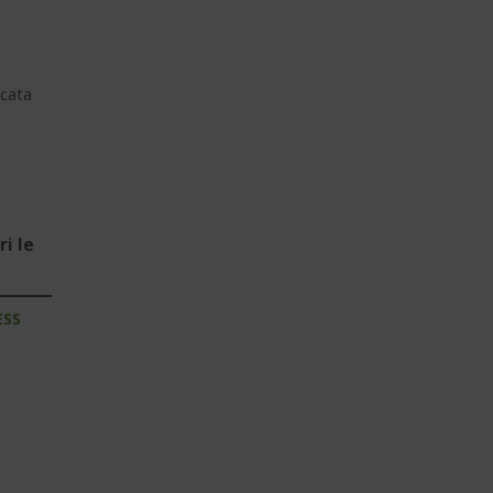
cata
i le
ESS