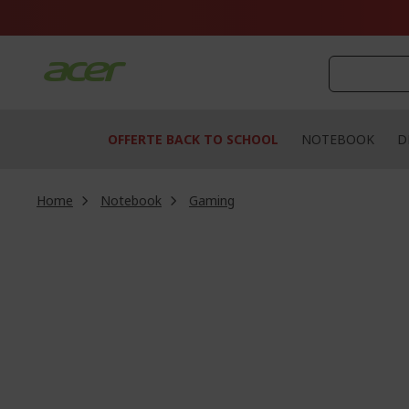
Salta
al
contenuto
OFFERTE BACK TO SCHOOL
NOTEBOOK
D
Home
Notebook
Gaming
Vai
alla
fine
della
galleria
di
immagini