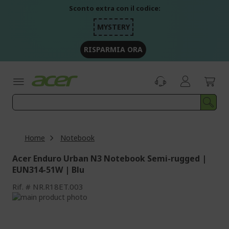
Salta
Sconto extra con il codice:
al
contenuto
MYSTERY
RISPARMIA ORA
Home
Notebook
Acer Enduro Urban N3 Notebook Semi-rugged |
EUN314-51W | Blu
Rif.
NR.R18ET.003
Vai
alla
Vai
fine
all'inizio
della
della