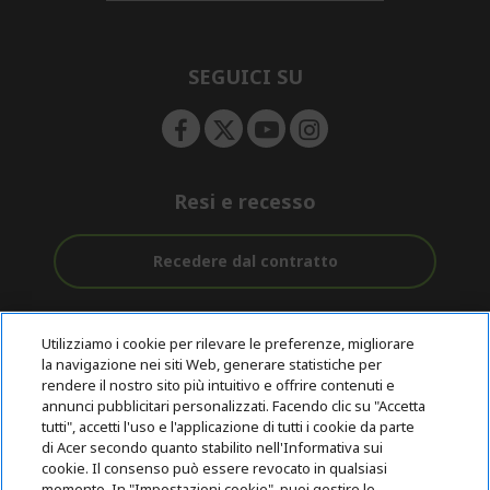
d
n
i
e
d
n
d
e
SEGUICI SU
n
Resi e recesso
Recedere dal contratto
Assistenza
Con 0% Di
Consegna
pre e post
Tasso
Utilizziamo i cookie per rilevare le preferenze, migliorare
Gratuita
acquisto
D'interesse
la navigazione nei siti Web, generare statistiche per
rendere il nostro sito più intuitivo e offrire contenuti e
annunci pubblicitari personalizzati. Facendo clic su "Accetta
© 2026 Acer Inc.
tutti", accetti l'uso e l'applicazione di tutti i cookie da parte
CPYou B.V. è il rivenditore autorizzato dei prodotti Acer venduti in
di Acer secondo quanto stabilito nell'Informativa sui
questo negozio online.
cookie. Il consenso può essere revocato in qualsiasi
momento. In "Impostazioni cookie", puoi gestire le