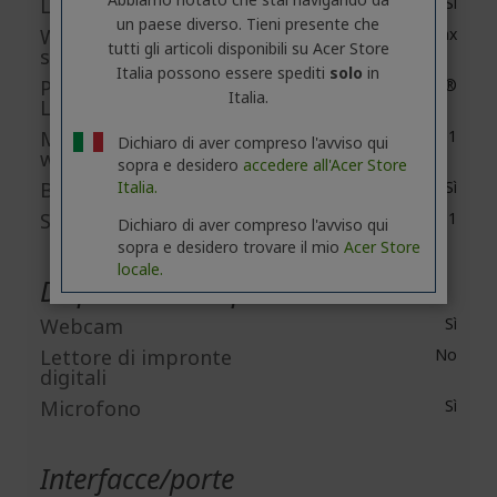
LAN wireless
Sì
un paese diverso. Tieni presente che
Wireless LAN
IEEE 802.11 a/b/g/n/ac/ax
tutti gli articoli disponibili su Acer Store
standard
Italia possono essere spediti
solo
in
Produttore della
Intel®
Italia.
LAN wireless
Modello della LAN
Wireless Wi-Fi 6 AX201
Dichiaro di aver compreso l'avviso qui
wireless
sopra e desidero
accedere all'Acer Store
Bluetooth
Italia.
Sì
Standard Bluetooth
Bluetooth 5.1
Dichiaro di aver compreso l'avviso qui
sopra e desidero trovare il mio
Acer Store
locale.
Dispositivi incorporati
Webcam
Sì
Lettore di impronte
No
digitali
Microfono
Sì
Interfacce/porte