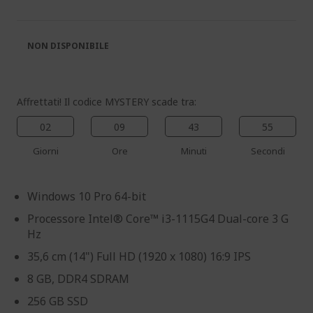
galleria
galleria
di
di
immagini
immagini
NON DISPONIBILE
Affrettati! Il codice MYSTERY scade tra:
02
09
43
55
Giorni
Ore
Minuti
Secondi
Windows 10 Pro 64-bit
Processore Intel® Core™ i3-1115G4 Dual-core 3 G
Hz
35,6 cm (14") Full HD (1920 x 1080) 16:9 IPS
8 GB, DDR4 SDRAM
256 GB SSD