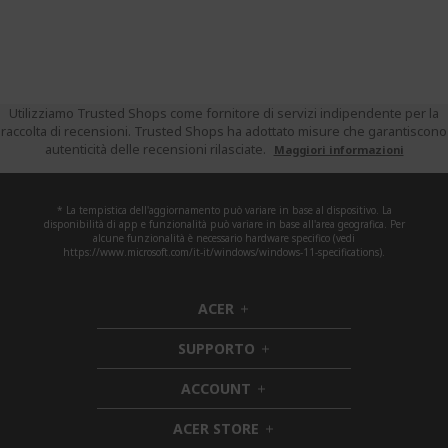
Utilizziamo Trusted Shops come fornitore di servizi indipendente per la
raccolta di recensioni. Trusted Shops ha adottato misure che garantiscono
autenticità delle recensioni rilasciate.
Maggiori informazioni
* La tempistica dell'aggiornamento può variare in base al dispositivo. La
disponibilità di app e funzionalità può variare in base all'area geografica. Per
alcune funzionalità è necessario hardware specifico (vedi
https://www.microsoft.com/it-it/windows/windows-11-specifications).
ACER
h
i
SUPPORTO
d
h
d
i
ACCOUNT
e
h
d
n
i
d
ACER STORE
d
e
h