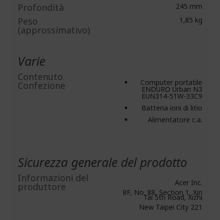
Profondità
245 mm
Peso
1,85 kg
(approssimativo)
Varie
Contenuto
Computer portatile
Confezione
ENDURO Urban N3
EUN314-51W-33C9
Batteria ioni di litio
Alimentatore c.a.
Sicurezza generale del prodotto
Informazioni del
Acer Inc.
produttore
8F, No. 88, Section 1, Xin
Tai 5th Road, Xizhi
New Taipei City 221