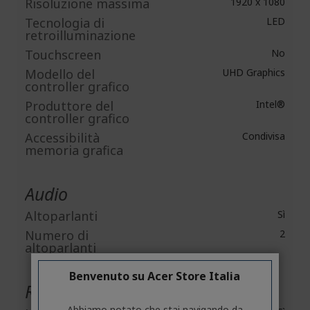
Risoluzione massima
1920 x 1080
Tecnologia di
LED
retroilluminazione
Touchscreen
No
Modello del
UHD Graphics
controller grafico
Produttore del
Intel®
controller grafico
Accessibilità
Condivisa
memoria grafica
Audio
Altoparlanti
Sì
Numero di
2
altoparlanti
Benvenuto su Acer Store Italia
Rete e comunicazione
Abbiamo notato che stai navigando da