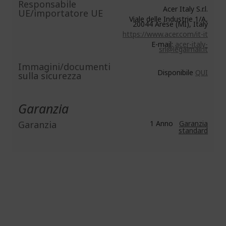
Responsabile
Acer Italy S.r.l.
UE/importatore UE
Viale delle Industrie 1/A,
20044 Arese (MI), Italy
https://www.acer.com/it-it
E-mail:
acer-italy-
srl@legalmail.it
Immagini/documenti
Disponibile
QUI
sulla sicurezza
Garanzia
Garanzia
1 Anno
Garanzia
standard