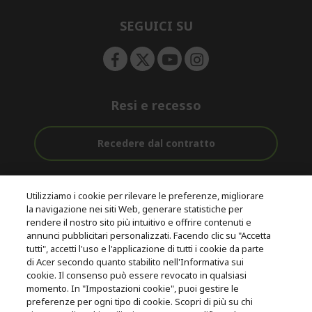
n
d
e
SEGUICI SU
n
Resi e recesso
Recedere dal contratto
Assistenza
Con 0% Di
Consegna
pre e post
Tasso
Utilizziamo i cookie per rilevare le preferenze, migliorare
Gratuita
acquisto
D'interesse
la navigazione nei siti Web, generare statistiche per
rendere il nostro sito più intuitivo e offrire contenuti e
annunci pubblicitari personalizzati. Facendo clic su "Accetta
© 2026 Acer Inc.
tutti", accetti l'uso e l'applicazione di tutti i cookie da parte
CPYou B.V. è il rivenditore autorizzato dei prodotti Acer venduti in
di Acer secondo quanto stabilito nell'Informativa sui
questo negozio online.
cookie. Il consenso può essere revocato in qualsiasi
momento. In "Impostazioni cookie", puoi gestire le
preferenze per ogni tipo di cookie. Scopri di più su chi