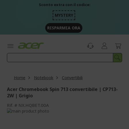
Salta
Sconto extra con il codice:
al
contenuto
MYSTERY
RISPARMIA ORA
Home
Notebook
Convertibili
Acer Chromebook Spin 713 convertibile | CP713-
2W | Grigio
Rif.
NX.HQBET.00A
Vai
alla
Vai
fine
all'inizio
della
della