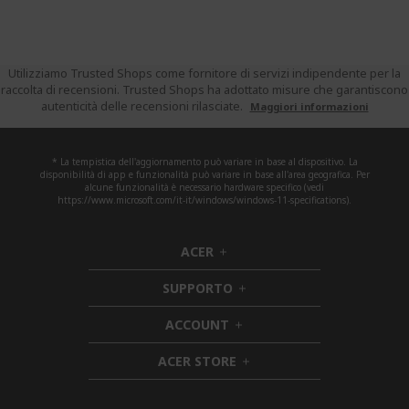
Utilizziamo Trusted Shops come fornitore di servizi indipendente per la
raccolta di recensioni. Trusted Shops ha adottato misure che garantiscono
autenticità delle recensioni rilasciate.
Maggiori informazioni
* La tempistica dell'aggiornamento può variare in base al dispositivo. La
disponibilità di app e funzionalità può variare in base all'area geografica. Per
alcune funzionalità è necessario hardware specifico (vedi
https://www.microsoft.com/it-it/windows/windows-11-specifications).
ACER
h
i
SUPPORTO
d
h
d
i
ACCOUNT
e
h
d
n
i
d
ACER STORE
d
e
h
d
n
i
e
d