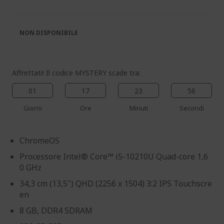
galleria
galleria
di
di
immagini
immagini
NON DISPONIBILE
Affrettati! Il codice MYSTERY scade tra:
01
17
23
56
Giorni
Ore
Minuti
Secondi
ChromeOS
Processore Intel® Core™ i5-10210U Quad-core 1,6
0 GHz
34,3 cm (13,5") QHD (2256 x 1504) 3:2 IPS Touchscre
en
8 GB, DDR4 SDRAM