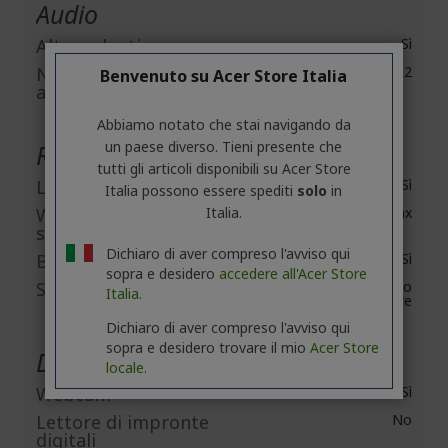
Audio
Altoparlanti
Sì
Numero di
2
Benvenuto su Acer Store Italia
altoparlanti
Abbiamo notato che stai navigando da
un paese diverso. Tieni presente che
Rete e comunicazione
tutti gli articoli disponibili su Acer Store
LAN wireless
Sì
Italia possono essere spediti
solo
in
Italia.
Wireless LAN
IEEE 802.11ax
standard
Dichiaro di aver compreso l'avviso qui
Bluetooth
Sì
sopra e desidero
accedere all'Acer Store
Standard Bluetooth
Bluetooth 5.1 o
Italia.
superiore
Dichiaro di aver compreso l'avviso qui
sopra e desidero trovare il mio
Acer Store
Dispositivi incorporati
locale.
Webcam
Sì
Lettore di impronte
No
digitali