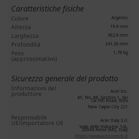
Caratteristiche fisiche
Colore
Argento
Altezza
19.9 mm
Larghezza
362.9 mm
Profondità
241.26 mm
Peso
1,78 kg
(approssimativo)
Sicurezza generale del prodotto
Informazioni del
Acer Inc.
produttore
8F, No. 88, Section 1, Xin
Tai 5th Road, Xizhi
New Taipei City 221
Responsabile
Acer Italy S.r.l.
UE/importatore UE
Viale delle Industrie 1/A,
20044 Arese (MI), Italy
https://www.acer.com/it-it