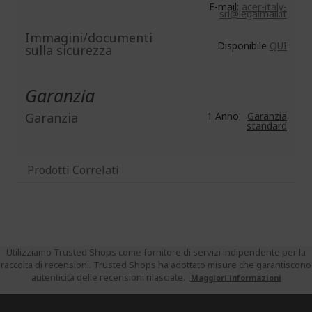
E-mail:
acer-italy-
srl@legalmail.it
Immagini/documenti
Disponibile
QUI
sulla sicurezza
Garanzia
Garanzia
1 Anno
Garanzia
standard
Prodotti Correlati
Utilizziamo Trusted Shops come fornitore di servizi indipendente per la
raccolta di recensioni. Trusted Shops ha adottato misure che garantiscono
autenticità delle recensioni rilasciate.
Maggiori informazioni