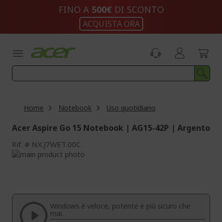
Salta
FINO A
500€
DI SCONTO
al
ACQUISTA ORA
contenuto
Home
Notebook
Uso quotidiano
Acer Aspire Go 15 Notebook | AG15-42P | Argento
Rif.
NX.J7WET.00C
Vai
alla
Vai
fine
all'inizio
della
della
galleria
galleria
di
di
Windows è veloce, potente e più sicuro che
immagini
immagini
mai.