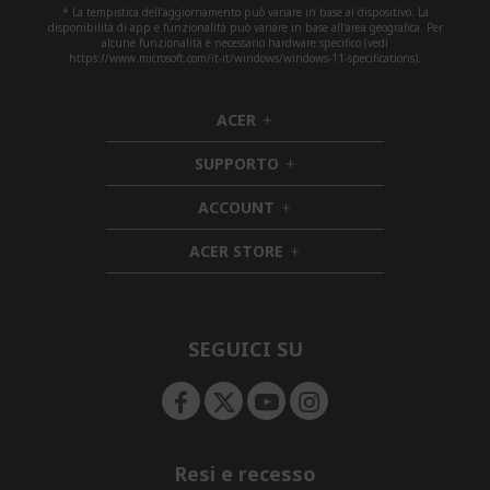
* La tempistica dell'aggiornamento può variare in base al dispositivo. La
disponibilità di app e funzionalità può variare in base all'area geografica. Per
alcune funzionalità è necessario hardware specifico (vedi
https://www.microsoft.com/it-it/windows/windows-11-specifications).
ACER
h
i
SUPPORTO
d
h
d
i
ACCOUNT
e
h
d
n
i
d
ACER STORE
d
e
h
d
n
i
e
d
n
d
e
SEGUICI SU
n
Resi e recesso