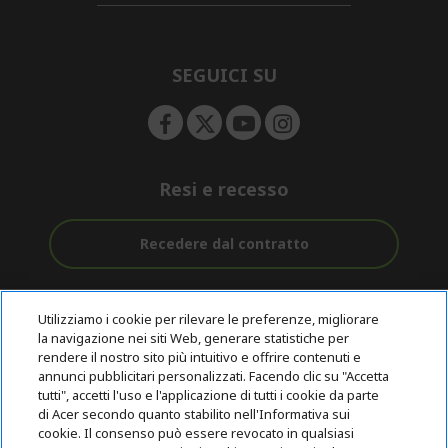
d
n
i
e
d
n
d
e
SEGUICI SU
n
Resi e recesso
Recedere dal contratto
Assistenza
Con 0% Di
Consegna
pre e post
Tasso
Utilizziamo i cookie per rilevare le preferenze, migliorare
Gratuita
acquisto
D'interesse
la navigazione nei siti Web, generare statistiche per
rendere il nostro sito più intuitivo e offrire contenuti e
annunci pubblicitari personalizzati. Facendo clic su "Accetta
© 2026 Acer Inc.
tutti", accetti l'uso e l'applicazione di tutti i cookie da parte
CPYou B.V. è il rivenditore autorizzato dei prodotti Acer venduti in
di Acer secondo quanto stabilito nell'Informativa sui
questo negozio online.
cookie. Il consenso può essere revocato in qualsiasi