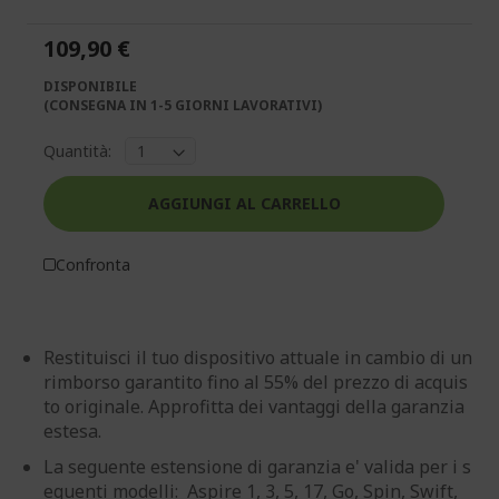
galleria
galleria
di
di
109,90 €
immagini
immagini
DISPONIBILE
(CONSEGNA IN 1-5 GIORNI LAVORATIVI)
Quantità:
AGGIUNGI AL CARRELLO
Confronta
Restituisci il tuo dispositivo attuale in cambio di un
rimborso garantito fino al 55% del prezzo di acquis
to originale. Approfitta dei vantaggi della garanzia
estesa.
La seguente estensione di garanzia e' valida per i s
eguenti modelli: Aspire 1, 3, 5, 17, Go, Spin, Swift,