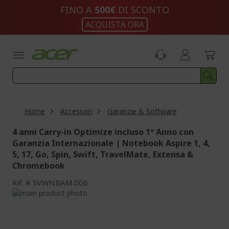
Salta
FINO A
500€
DI SCONTO
al
ACQUISTA ORA
contenuto
Home
Accessori
Garanzie & Software
4 anni Carry-in Optimize incluso 1º Anno con
Garanzia Internazionale | Notebook Aspire 1, 4,
5, 17, Go, Spin, Swift, TravelMate, Extensa &
Chromebook
Rif.
SV.WNBAM.006
Vai
alla
Vai
fine
all'inizio
della
della