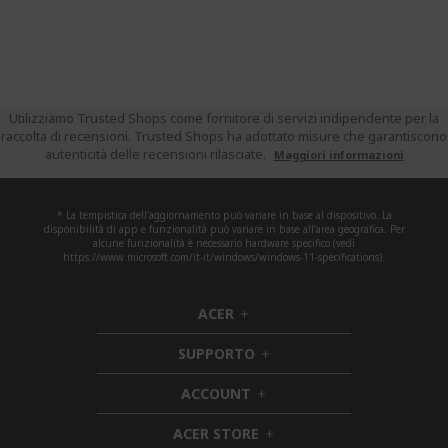
Utilizziamo Trusted Shops come fornitore di servizi indipendente per la
raccolta di recensioni. Trusted Shops ha adottato misure che garantiscono
autenticità delle recensioni rilasciate.
Maggiori informazioni
* La tempistica dell'aggiornamento può variare in base al dispositivo. La
disponibilità di app e funzionalità può variare in base all'area geografica. Per
alcune funzionalità è necessario hardware specifico (vedi
https://www.microsoft.com/it-it/windows/windows-11-specifications).
ACER
h
i
SUPPORTO
d
h
d
i
ACCOUNT
e
h
d
n
i
d
ACER STORE
d
e
h