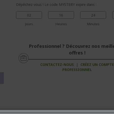
Dépêchez-vous ! Le code MYSTERY expire dans :
02
16
24
Jours
Heures
Minutes
Professionnel ? Découvrez nos meill
offres !
%%%%%%%%%%%%%%%%
%%%%%%%%%%%%%%%%
CONTACTEZ-NOUS
|
CRÉEZ UN COMPT
%%%%%%%%%%%%%%%%
PROFESSIONNEL
%%%%%%%%%%%%%%%%
%%%%%%%%%%%%%%%%