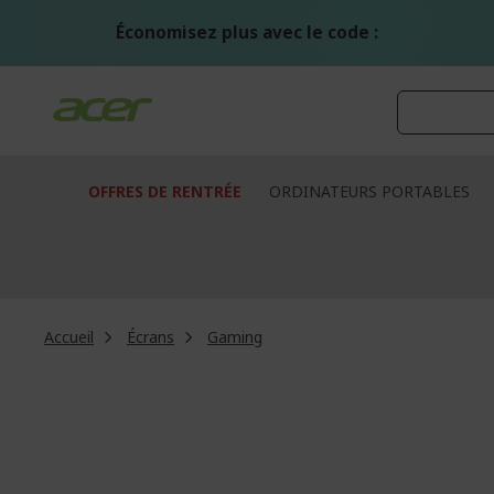
Aller
au
Économisez plus avec le code :
contenu
OFFRES DE RENTRÉE
ORDINATEURS PORTABLES
Accueil
Écrans
Gaming
Passer
à
la
fin
de
la