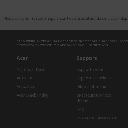
Nous utilisons Trusted Shops en tant que prestataire de services indépe
* Le planning de mise à niveau varie en fonction des appareils. La disponibilité des 
https://www.microsoft.com/fr-fr/windows/windows-11-specifications).
Acer
Support
A propos d'Acer
Support vente
ACER.FR
Support technique
Actualités
Pilotes et manuels
Acer Black Friday
eRestauration des
données​
FAQ
Trouver un accessoire