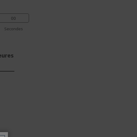
00
Secondes
eures
%%%
%%%
E
%%%
%%%
%%%