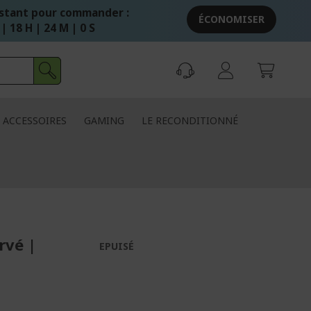
stant pour commander :
ÉCONOMISER
| 18 H | 23 M | 59 S
ACCESSOIRES
GAMING
LE RECONDITIONNÉ
rvé |
EPUISÉ