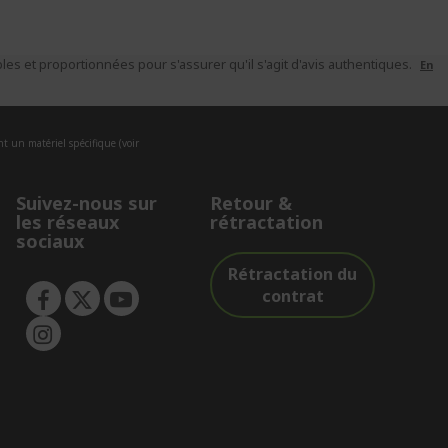
es et proportionnées pour s'assurer qu'il s'agit d'avis authentiques.
En
nt un matériel spécifique (voir
Suivez-nous sur
Retour &
les réseaux
rétractation
sociaux
Rétractation du
contrat