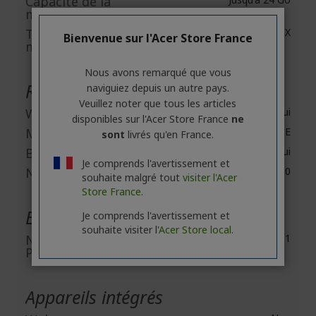
Capacité de la
mémoire graphique
Technologie de la
GDDR6X
Bienvenue sur l'Acer Store France
mémoire graphique
Nous avons remarqué que vous
Réseau et communication
naviguiez depuis un autre pays.
Veuillez noter que tous les articles
Wireless LAN
Oui
disponibles sur l'Acer Store France
ne
Modèle LAN sans fil
Wireless Wi-Fi 6E
sont
livrés qu'en France.
Bluetooth
Oui
Je comprends l'avertissement et
Norme Bluetooth
Bluetooth 5.0
souhaite malgré tout
visiter l'Acer
Store France.
Extensions d'entrées/Sorties
Je comprends l'avertissement et
souhaite visiter l'
Acer Store local.
Nombre de slots
1
PCI Express x16
Appareils intégrés