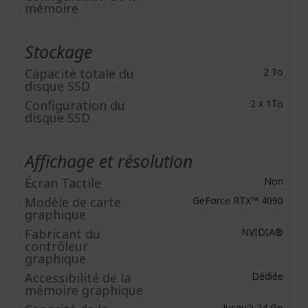
mémoire
Stockage
Capacité totale du
2 To
disque SSD
Configuration du
2 x 1To
disque SSD
Affichage et résolution
Écran Tactile
Non
Modèle de carte
GeForce RTX™ 4090
graphique
Fabricant du
NVIDIA®
contrôleur
graphique
Accessibilité de la
Dédiée
mémoire graphique
Jusqu'à 24 Go