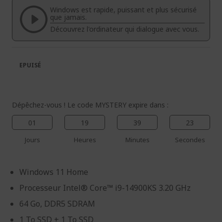
la
la
Windows est rapide, puissant et plus sécurisé
galerie
Galerie
que jamais.
d’images
d’images
Découvrez l'ordinateur qui dialogue avec vous.
EPUISÉ
Dépêchez-vous ! Le code MYSTERY expire dans :
01
19
39
23
Jours
Heures
Minutes
Secondes
Windows 11 Home
Processeur Intel® Core™ i9-14900KS 3.20 GHz
64 Go, DDR5 SDRAM
1 To SSD + 1 To SSD