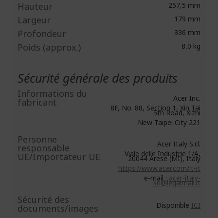
Hauteur
257,5 mm
Largeur
179 mm
Profondeur
336 mm
Poids (approx.)
8,0 kg
Sécurité générale des produits
Informations du
Acer Inc.
fabricant
8F, No. 88, Section 1, Xin Tai
5th Road, Xizhi
New Taipei City 221
Personne
Acer Italy S.r.l.
responsable
Viale delle Industrie 1/A,
UE/Importateur UE
20044 Arese (MI), Italy
https://www.acer.com/it-it
e-mail :
acer-italy-
srl@legalmail.it
Sécurité des
Disponible
ICI
documents/images