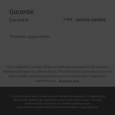
Garantie
Garantie
2 Ans
Garantie standard
Produits apparentés
Nous utilisons Trusted Shops en tant que prestataire de services
indépendant pour la collecte d'avis. Trusted Shops a pris des mesures
raisonnables et proportionnées pour s'assurer qu'il s'agit d'avis
authentiques.
En savoir plus.
* Le planning de mise à niveau varie en fonction des appareils. La disponibilité
des fonctionnalités et des applications peut varier selon le pays. Certaines
fonctionnalités nécessitent un matériel spécifique (voir
https://www.microsoft.com/fr-fr/windows/windows-11-specifications).