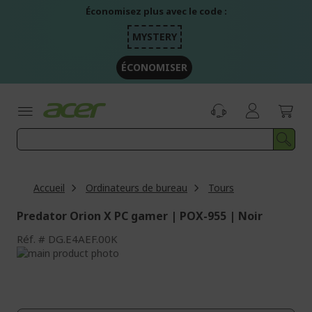
Aller
Économisez plus avec le code :
au
contenu
MYSTERY
ÉCONOMISER
Accueil
Ordinateurs de bureau
Tours
Predator Orion X PC gamer | POX-955 | Noir
Réf.
DG.E4AEF.00K
Passer
à
Passer
la
au
fin
début
de
de