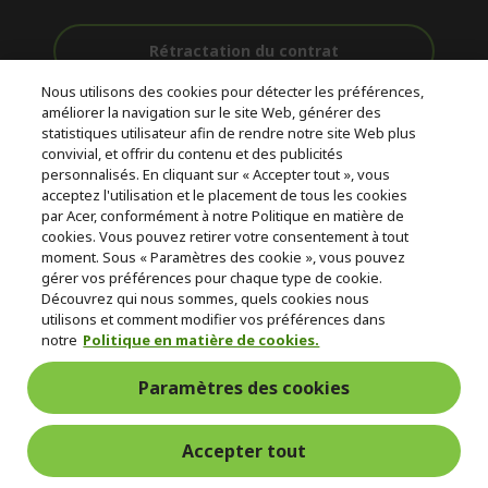
Rétractation du contrat
Nous utilisons des cookies pour détecter les préférences,
Accompagnement
améliorer la navigation sur le site Web, générer des
Livraison
Avec 0%
avant et après-
statistiques utilisateur afin de rendre notre site Web plus
Gratuite
D'intérêt
vente
convivial, et offrir du contenu et des publicités
personnalisés. En cliquant sur « Accepter tout », vous
acceptez l'utilisation et le placement de tous les cookies
© 2026 Acer Inc.
par Acer, conformément à notre Politique en matière de
CPYou BV est le revendeur et marchand agréé pour les produits et
cookies. Vous pouvez retirer votre consentement à tout
services proposés au sein de ce magasin.
moment. Sous « Paramètres des cookie », vous pouvez
gérer vos préférences pour chaque type de cookie.
Découvrez qui nous sommes, quels cookies nous
utilisons et comment modifier vos préférences dans
notre
Politique en matière de cookies.
Paramètres des cookies
France Metropolitaine
Accepter tout