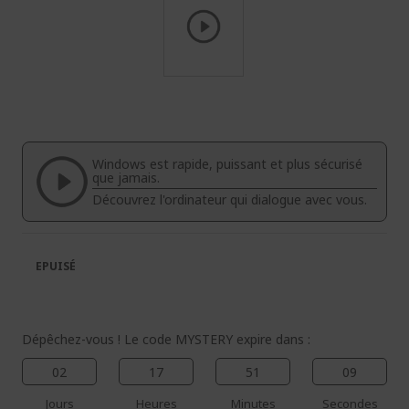
Passer
au
début
de
la
Windows est rapide, puissant et plus sécurisé
Galerie
que jamais.
d’images
Découvrez l'ordinateur qui dialogue avec vous.
EPUISÉ
Dépêchez-vous ! Le code MYSTERY expire dans :
02
17
51
08
Jours
Heures
Minutes
Secondes