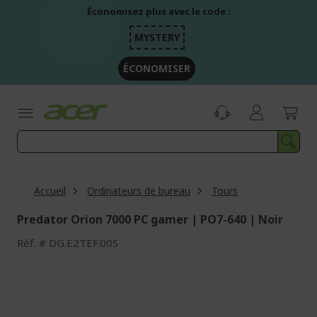
Aller
Économisez plus avec le code :
au
contenu
MYSTERY
ÉCONOMISER
Accueil
Ordinateurs de bureau
Tours
Predator Orion 7000 PC gamer | PO7-640 | Noir
Réf.
DG.E2TEF.00S
Passer
à
la
fin
de