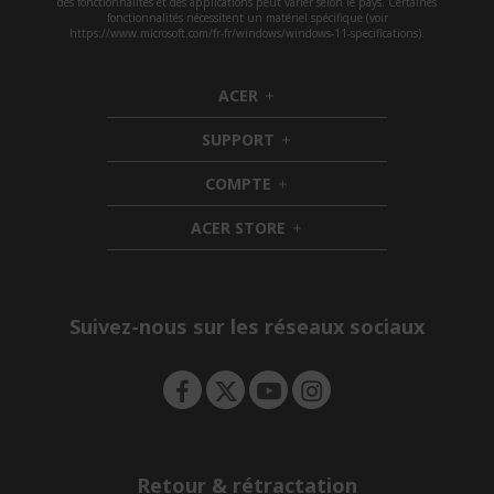
des fonctionnalités et des applications peut varier selon le pays. Certaines
fonctionnalités nécessitent un matériel spécifique (voir
https://www.microsoft.com/fr-fr/windows/windows-11-specifications).
ACER
h
i
SUPPORT
d
h
d
i
COMPTE
e
h
d
n
i
d
ACER STORE
d
e
h
d
n
i
e
d
n
d
e
Suivez-nous sur les réseaux sociaux
n
Retour & rétractation