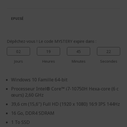
de
de
la
la
galerie
Galerie
EPUISÉ
d’images
d’images
Dépêchez-vous ! Le code MYSTERY expire dans :
02
19
45
21
Jours
Heures
Minutes
Secondes
Windows 10 Famille 64-bit
Processeur Intel® Core™ i7-10750H Hexa-core (6 c
œurs) 2,60 GHz
39,6 cm (15,6") Full HD (1920 x 1080) 16:9 IPS 144Hz
16 Go, DDR4 SDRAM
1 To SSD