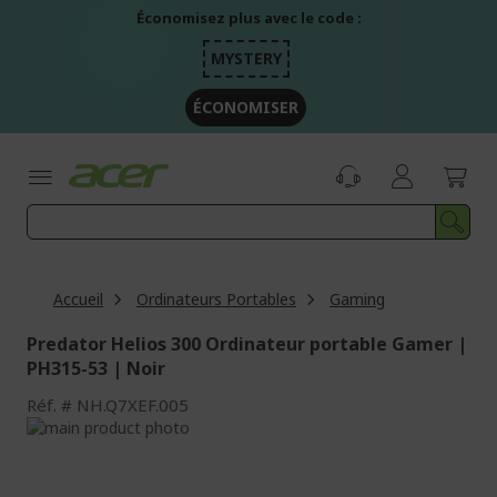
Aller
Économisez plus avec le code :
au
contenu
MYSTERY
ÉCONOMISER
Accueil
Ordinateurs Portables
Gaming
Predator Helios 300 Ordinateur portable Gamer |
PH315-53 | Noir
Réf.
NH.Q7XEF.005
Passer
à
Passer
la
au
fin
début