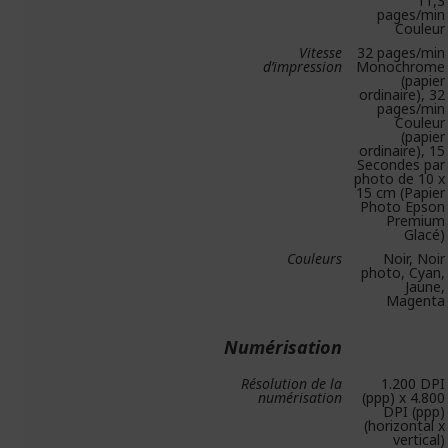
11,3
pages/min
Couleur
Vitesse
32 pages/min
d’impression
Monochrome
(papier
ordinaire), 32
pages/min
Couleur
(papier
ordinaire), 15
Secondes par
photo de 10 x
15 cm (Papier
Photo Epson
Premium
Glacé)
Couleurs
Noir, Noir
photo, Cyan,
Jaune,
Magenta
Numérisation
Résolution de la
1.200 DPI
numérisation
(ppp) x 4.800
DPI (ppp)
(horizontal x
vertical)