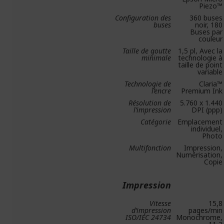
Piezo™
Configuration des
360 buses
buses
noir, 180
Buses par
couleur
Taille de goutte
1,5 pl, Avec la
minimale
technologie à
taille de point
variable
Technologie de
Claria™
l’encre
Premium Ink
Résolution de
5.760 x 1.440
l’impression
DPI (ppp)
Catégorie
Emplacement
individuel,
Photo
Multifonction
Impression,
Numérisation,
Copie
Impression
Vitesse
15,8
d’impression
pages/min
ISO/IEC 24734
Monochrome,