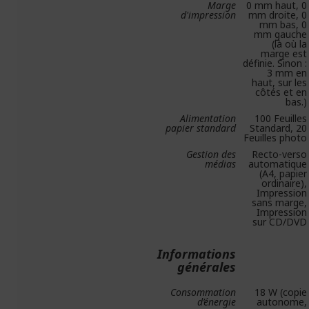
Marge
0 mm haut, 0
d'impression
mm droite, 0
mm bas, 0
mm gauche
(là où la
marge est
définie. Sinon :
3 mm en
haut, sur les
côtés et en
bas.)
Alimentation
100 Feuilles
papier standard
Standard, 20
Feuilles photo
Gestion des
Recto-verso
médias
automatique
(A4, papier
ordinaire),
Impression
sans marge,
Impression
sur CD/DVD
Informations
générales
Consommation
18 W (copie
d’énergie
autonome,