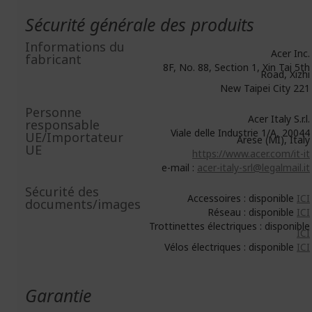
Sécurité générale des produits
Informations du
Acer Inc.
fabricant
8F, No. 88, Section 1, Xin Tai 5th
Road, Xizhi
New Taipei City 221
Personne
Acer Italy S.r.l.
responsable
Viale delle Industrie 1/A, 20044
UE/Importateur
Arese (MI), Italy
UE
https://www.acer.com/it-it
e-mail :
acer-italy-srl@legalmail.it
Sécurité des
Accessoires : disponible
ICI
documents/images
Réseau : disponible
ICI
Trottinettes électriques : disponible
ICI
Vélos électriques : disponible
ICI
Garantie