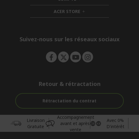
e
h
d
n
i
d
ACER STORE
d
e
h
d
n
i
e
d
n
d
e
Suivez-nous sur les réseaux sociaux
n
Retour & rétractation
Rétractation du contrat
Accompagnement
Livraison
Avec 0%
avant et après-
Gratuite
D'intérêt
vente