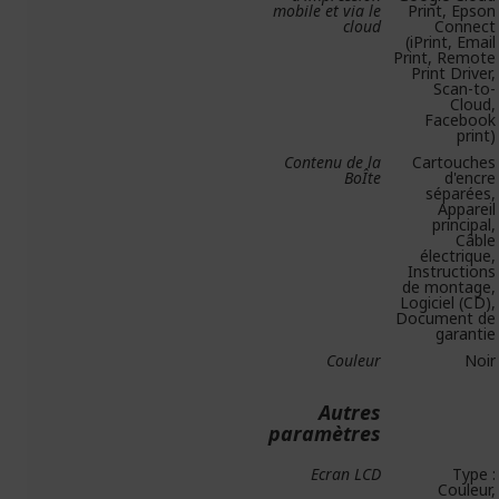
mobile et via le
Print, Epson
cloud
Connect
(iPrint, Email
Print, Remote
Print Driver,
Scan-to-
Cloud,
Facebook
print)
Contenu de la
Cartouches
BoÎte
d'encre
séparées,
Appareil
principal,
Câble
électrique,
Instructions
de montage,
Logiciel (CD),
Document de
garantie
Couleur
Noir
Autres
paramètres
Ecran LCD
Type :
Couleur,