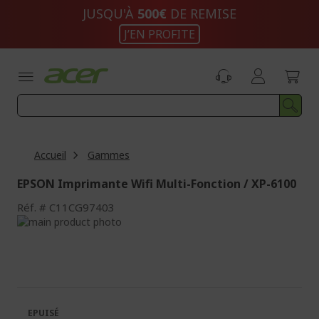
Aller
JUSQU'À
500€
DE REMISE
au
J’EN PROFITE
contenu
Accueil
Gammes
EPSON Imprimante Wifi Multi-Fonction / XP-6100
Réf.
C11CG97403
Passer
à
Passer
la
au
fin
début
de
de
la
la
galerie
Galerie
EPUISÉ