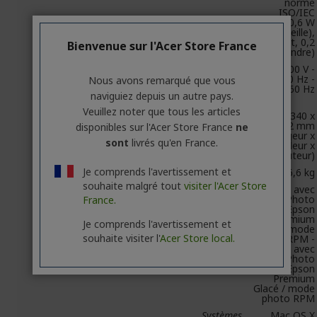
norme
ISO/IEC
24712), 0,6 W
(mode veille),
6 W Prêt, 0,2
Bienvenue sur l'Acer Store France
W (éteindre)
Gamme de
AC 100 V -
tension/
240 V, 50 Hz -
Nous avons remarqué que vous
Fréquence
60 Hz
naviguiez depuis un autre pays.
nominale
Veuillez noter que tous les articles
Dimensions du
349 x 340 x
produit
142 mm
disponibles sur l'Acer Store France
ne
(Largeur x
sont
livrés qu'en France.
Profondeur x
Hauteur)
Je comprends l'avertissement et
Poids du produit
6,6 kg
souhaite malgré tout
visiter l'Acer Store
Niveau sonore
4,6 B (A) avec
Papier Photo
France.
Epson
Premium
Je comprends l'avertissement et
Glacé / mode
souhaite visiter l'
Acer Store local.
photo RPM -
33 dB(A) avec
Papier Photo
Epson
Premium
Glacé / mode
photo RPM
Systèmes
Mac OS X