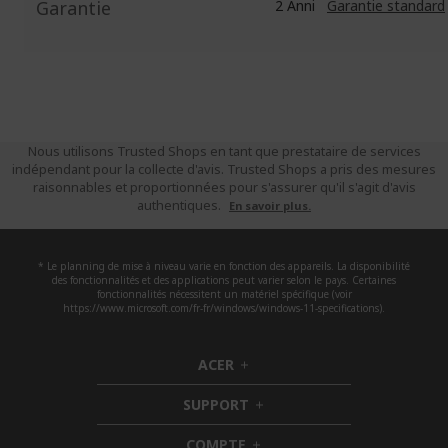
Garantie
2 Anni
Garantie standard
Nous utilisons Trusted Shops en tant que prestataire de services
indépendant pour la collecte d'avis. Trusted Shops a pris des mesures
raisonnables et proportionnées pour s'assurer qu'il s'agit d'avis
authentiques.
En savoir plus.
* Le planning de mise à niveau varie en fonction des appareils. La disponibilité
des fonctionnalités et des applications peut varier selon le pays. Certaines
fonctionnalités nécessitent un matériel spécifique (voir
https://www.microsoft.com/fr-fr/windows/windows-11-specifications).
ACER
h
i
SUPPORT
d
h
d
i
COMPTE