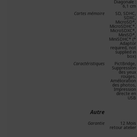
Diagonale :
6,1 cm
Cartes mémoire
SD, SDHC,
SDXC,
MicroSD*,
MicroSDHC*,
MicroSDXC*,
MiniSD*,
MiniSDHC* (*
Adaptor
required, not
supplied in
box)
Caractéristiques
PictBridge,
Suppression
des yeux
rouges,
Amélioration
des photos,
Impression
directe en
USB
Autre
Garantie
12 Mois
retour atelier