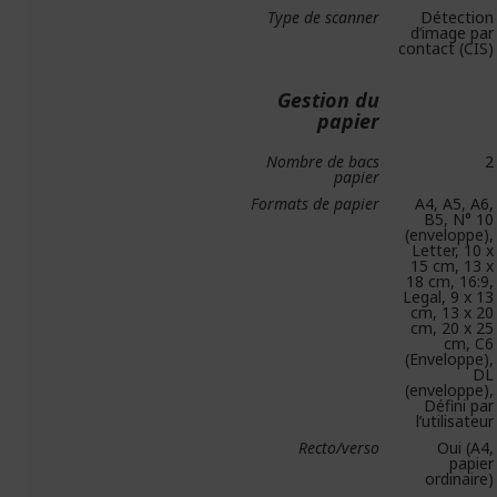
Type de scanner
Détection
d’image par
contact (CIS)
Gestion du
papier
Nombre de bacs
2
papier
Formats de papier
A4, A5, A6,
B5, N° 10
(enveloppe),
Letter, 10 x
15 cm, 13 x
18 cm, 16:9,
Legal, 9 x 13
cm, 13 x 20
cm, 20 x 25
cm, C6
(Enveloppe),
DL
(enveloppe),
Défini par
l’utilisateur
Recto/verso
Oui (A4,
papier
ordinaire)