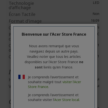
Technologie
LED
d'affichage
Écran Tactile
Non
Format d'image
16:09
Couleur compatible
16,7 Millions de Couleurs
Profondeur de
Bienvenue sur l'Acer Store France
6-bit+FRC
couleur
Contraste
100,000,000:1
Nous avons remarqué que vous
dynamique
naviguiez depuis un autre pays.
Contraste natif
1,000:1
Veuillez noter que tous les articles
disponibles sur l'Acer Store France
ne
sont
livrés qu'en France.
Interfaces/Ports
Je comprends l'avertissement et
HDMI
Oui
souhaite malgré tout
visiter l'Acer
VGA
Oui
Store France.
Je comprends l'avertissement et
Caractéristiques de l'alimentation
souhaite visiter l'
Acer Store local.