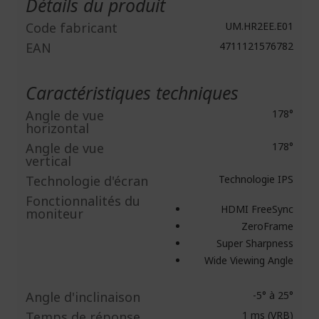
Détails du produit
Code fabricant
UM.HR2EE.E01
EAN
4711121576782
Caractéristiques techniques
Angle de vue
178°
horizontal
Angle de vue
178°
vertical
Technologie d'écran
Technologie IPS
Fonctionnalités du
HDMI FreeSync
moniteur
ZeroFrame
Super Sharpness
Wide Viewing Angle
Angle d'inclinaison
-5° à 25°
Temps de réponse
1 ms (VRB)