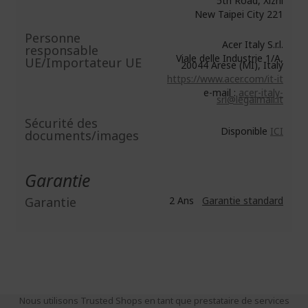
5th Road, Xizhi
New Taipei City 221
Personne
Acer Italy S.r.l.
responsable
Viale delle Industrie 1/A,
UE/Importateur UE
20044 Arese (MI), Italy
https://www.acer.com/it-it
e-mail :
acer-italy-
srl@legalmail.it
Sécurité des
Disponible
ICI
documents/images
Garantie
Garantie
2 Ans
Garantie standard
Nous utilisons Trusted Shops en tant que prestataire de services