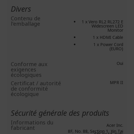
Divers
Contenu de
1 x Vero RL2 RL272 E
l'emballage
Widescreen LED
Monitor
1 x HDMI Cable
1 x Power Cord
(EURO)
Conforme aux
Oui
exigences
écologiques
Certificat / autorité
MPR II
de conformité
écologique
Sécurité générale des produits
Informations du
Acer Inc.
fabricant
8F, No. 88, Section 1, Xin Tai