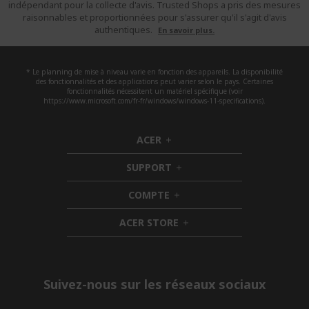
indépendant pour la collecte d'avis. Trusted Shops a pris des mesures
raisonnables et proportionnées pour s'assurer qu'il s'agit d'avis
authentiques.
En savoir plus.
* Le planning de mise à niveau varie en fonction des appareils. La disponibilité
des fonctionnalités et des applications peut varier selon le pays. Certaines
fonctionnalités nécessitent un matériel spécifique (voir
https://www.microsoft.com/fr-fr/windows/windows-11-specifications).
ACER
h
i
SUPPORT
d
h
d
i
COMPTE
e
h
d
n
i
d
ACER STORE
d
e
h
d
n
i
e
d
n
d
e
Suivez-nous sur les réseaux sociaux
n