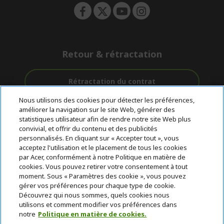
Retour & rétractation
Rétractation du contrat
Nous utilisons des cookies pour détecter les préférences,
Accompagnement
améliorer la navigation sur le site Web, générer des
Livraison
Avec 0%
avant et après-
statistiques utilisateur afin de rendre notre site Web plus
Gratuite
D'intérêt
vente
convivial, et offrir du contenu et des publicités
personnalisés. En cliquant sur « Accepter tout », vous
acceptez l'utilisation et le placement de tous les cookies
© 2026 Acer Inc.
par Acer, conformément à notre Politique en matière de
CPYou BV est le revendeur et marchand agréé pour les produits et
cookies. Vous pouvez retirer votre consentement à tout
services proposés au sein de ce magasin.
moment. Sous « Paramètres des cookie », vous pouvez
gérer vos préférences pour chaque type de cookie.
Découvrez qui nous sommes, quels cookies nous
utilisons et comment modifier vos préférences dans
notre
Politique en matière de cookies.