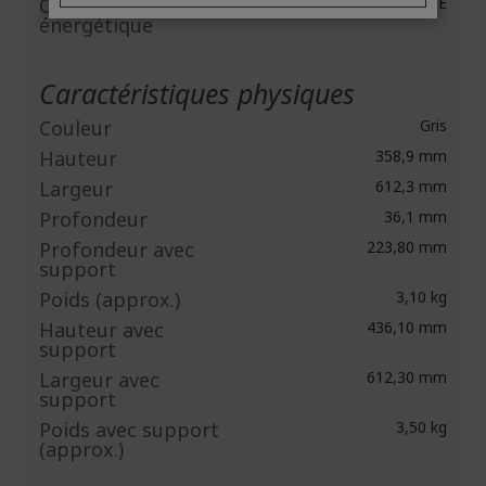
Classe d'efficacité
E
énergétique
Caractéristiques physiques
Couleur
Gris
Hauteur
358,9 mm
Largeur
612,3 mm
Profondeur
36,1 mm
Profondeur avec
223,80 mm
support
Poids (approx.)
3,10 kg
Hauteur avec
436,10 mm
support
Largeur avec
612,30 mm
support
Poids avec support
3,50 kg
(approx.)