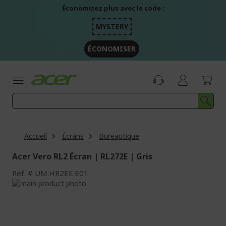
Aller
Économisez plus avec le code :
au
contenu
MYSTERY
ÉCONOMISER
Accueil
Écrans
Bureautique
Acer Vero RL2 Écran | RL272E | Gris
Réf.
UM.HR2EE.E01
Passer
à
Passer
la
au
fin
début
de
de