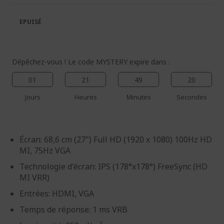
la
la
galerie
Galerie
EPUISÉ
d’images
d’images
Dépêchez-vous ! Le code MYSTERY expire dans :
01
21
49
19
Jours
Heures
Minutes
Secondes
Écran: 68,6 cm (27") Full HD (1920 x 1080) 100Hz HD
MI, 75Hz VGA
Technologie d'écran: IPS (178°x178°) FreeSync (HD
MI VRR)
Entrées: HDMI, VGA
Temps de réponse: 1 ms VRB