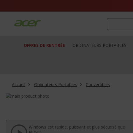
Aller
au
contenu
OFFRES DE RENTRÉE
ORDINATEURS PORTABLES
Accueil
Ordinateurs Portables
Convertibles
Passer
à
Passer
la
au
fin
début
de
de
la
la
Windows est rapide, puissant et plus sécurisé que
galerie
Galerie
jamais.