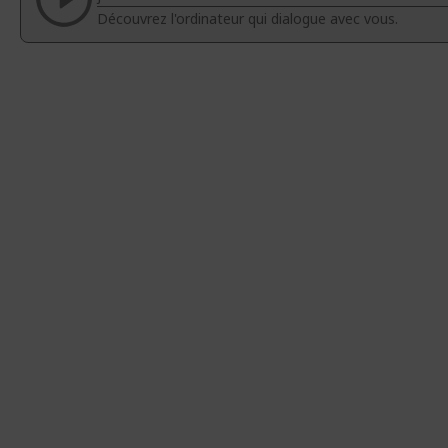
d’images
d’images
Découvrez l'ordinateur qui dialogue avec vous.