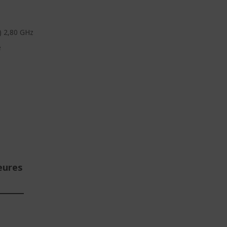
) 2,80 GHz
e
eures
E