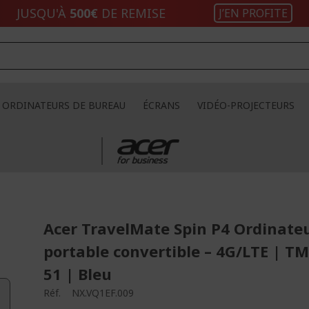
JUSQU'À
500€
DE REMISE
J’EN PROFITE
ORDINATEURS DE BUREAU
ÉCRANS
VIDÉO-PROJECTEURS
Acer TravelMate Spin P4 Ordinate
portable convertible – 4G/LTE | 
51 | Bleu
Réf.
NX.VQ1EF.009