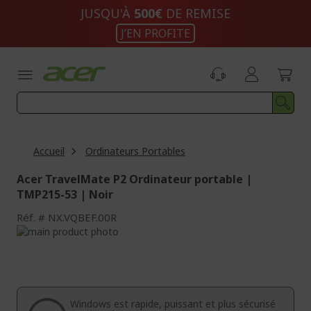
Aller
JUSQU'À
500€
DE REMISE
au
J’EN PROFITE
contenu
Accueil
Ordinateurs Portables
Acer TravelMate P2 Ordinateur portable |
TMP215-53 | Noir
Réf.
NX.VQBEF.00R
Passer
à
Passer
la
au
fin
début
de
de
la
la
Windows est rapide, puissant et plus sécurisé