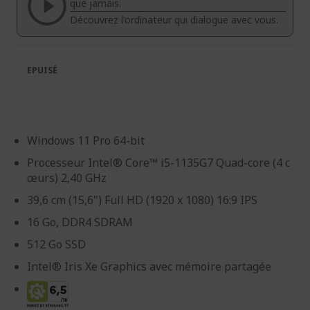
galerie
Galerie
que jamais.
d’images
d’images
Découvrez l'ordinateur qui dialogue avec vous.
EPUISÉ
Windows 11 Pro 64-bit
Processeur Intel® Core™ i5-1135G7 Quad-core (4 c
œurs) 2,40 GHz
39,6 cm (15,6") Full HD (1920 x 1080) 16:9 IPS
16 Go, DDR4 SDRAM
512 Go SSD
Intel® Iris Xe Graphics avec mémoire partagée