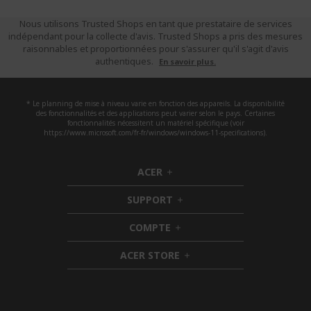
Nous utilisons Trusted Shops en tant que prestataire de services
indépendant pour la collecte d'avis. Trusted Shops a pris des mesures
raisonnables et proportionnées pour s'assurer qu'il s'agit d'avis
authentiques.
En savoir plus.
* Le planning de mise à niveau varie en fonction des appareils. La disponibilité
des fonctionnalités et des applications peut varier selon le pays. Certaines
fonctionnalités nécessitent un matériel spécifique (voir
https://www.microsoft.com/fr-fr/windows/windows-11-specifications).
ACER
h
i
SUPPORT
d
h
d
i
COMPTE
e
h
d
n
i
d
ACER STORE
d
e
h
d
n
i
e
d
n
d