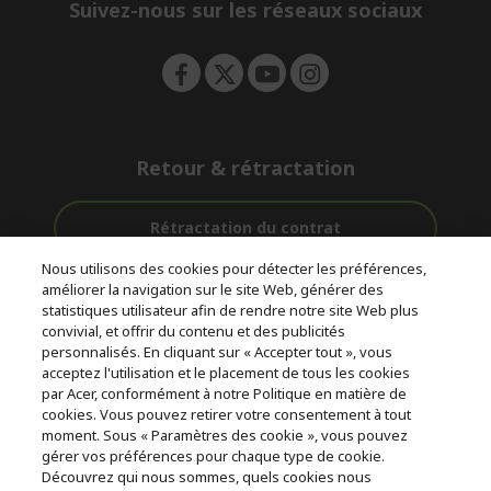
e
Suivez-nous sur les réseaux sociaux
n
Retour & rétractation
Rétractation du contrat
Nous utilisons des cookies pour détecter les préférences,
Accompagnement
améliorer la navigation sur le site Web, générer des
Livraison
Avec 0%
avant et après-
statistiques utilisateur afin de rendre notre site Web plus
Gratuite
D'intérêt
vente
convivial, et offrir du contenu et des publicités
personnalisés. En cliquant sur « Accepter tout », vous
acceptez l'utilisation et le placement de tous les cookies
© 2026 Acer Inc.
par Acer, conformément à notre Politique en matière de
CPYou BV est le revendeur et marchand agréé pour les produits et
cookies. Vous pouvez retirer votre consentement à tout
services proposés au sein de ce magasin.
moment. Sous « Paramètres des cookie », vous pouvez
gérer vos préférences pour chaque type de cookie.
Découvrez qui nous sommes, quels cookies nous