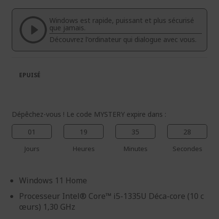
de
de
la
la
Windows est rapide, puissant et plus sécurisé
galerie
Galerie
que jamais.
d’images
d’images
Découvrez l'ordinateur qui dialogue avec vous.
EPUISÉ
Dépêchez-vous ! Le code MYSTERY expire dans :
01
19
35
28
Jours
Heures
Minutes
Secondes
Windows 11 Home
Processeur Intel® Core™ i5-1335U Déca-core (10 c
œurs) 1,30 GHz