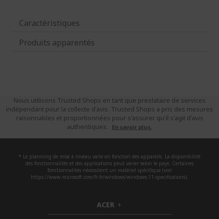
Caractéristiques
Produits apparentés
Nous utilisons Trusted Shops en tant que prestataire de services
indépendant pour la collecte d'avis. Trusted Shops a pris des mesures
raisonnables et proportionnées pour s'assurer qu'il s'agit d'avis
authentiques.
En savoir plus.
* Le planning de mise à niveau varie en fonction des appareils. La disponibilité
des fonctionnalités et des applications peut varier selon le pays. Certaines
fonctionnalités nécessitent un matériel spécifique (voir
https://www.microsoft.com/fr-fr/windows/windows-11-specifications).
ACER
h
i