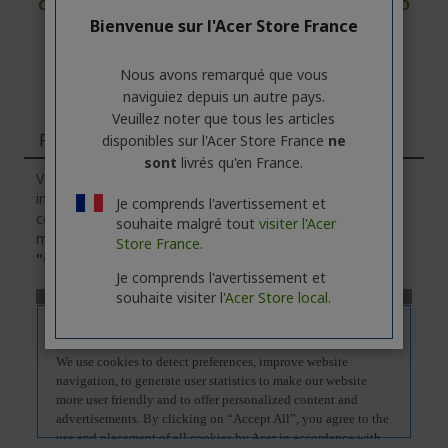
CONTACTEZ-NOUS
|
CRÉEZ UN COMPTE PROFESSIO
Bienvenue sur l'Acer Store France
NNEL
Nous avons remarqué que vous
naviguiez depuis un autre pays.
Veuillez noter que tous les articles
Fonctions
disponibles sur l'Acer Store France
ne
sont
livrés qu'en France.
Veuillez noter que l'onglet
"Fonctions"
contient des
informations générales sur la série des produits. Pour
Je comprends l'avertissement et
connaître les caractéristiques techniques exactes du
souhaite malgré tout
visiter l'Acer
modèle sélectionné, veuillez
cliquer
sur l'onglet
Store France.
"Caractéristiques"
.
Je comprends l'avertissement et
souhaite visiter l'
Acer Store local.