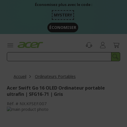
Aller
Économisez plus avec le code :
au
contenu
MYSTERY
ÉCONOMISER
Accueil
Ordinateurs Portables
Acer Swift Go 16 OLED Ordinateur portable
ultrafin | SFG16-71 | Gris
Réf.
NX.KFSEF.007
Passer
à
Passer
la
au
fin
début