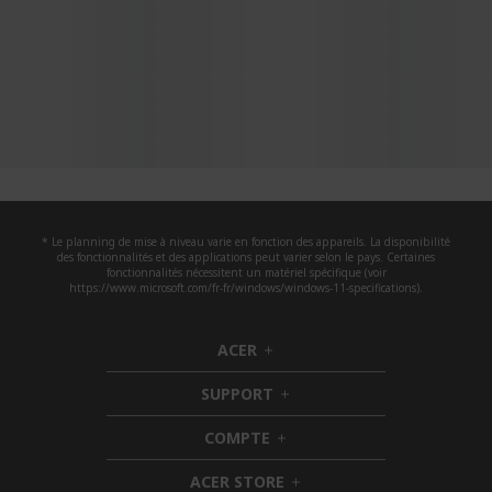
* Le planning de mise à niveau varie en fonction des appareils. La disponibilité
des fonctionnalités et des applications peut varier selon le pays. Certaines
fonctionnalités nécessitent un matériel spécifique (voir
https://www.microsoft.com/fr-fr/windows/windows-11-specifications).
ACER
h
i
SUPPORT
d
h
d
i
COMPTE
e
h
d
n
i
d
ACER STORE
d
e
h