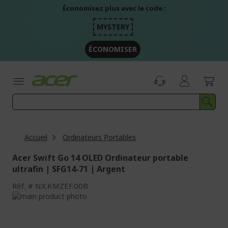
Aller
Économisez plus avec le code :
au
contenu
MYSTERY
ÉCONOMISER
Accueil
Ordinateurs Portables
Acer Swift Go 14 OLED Ordinateur portable
ultrafin | SFG14-71 | Argent
Réf.
NX.KMZEF.00B
Passer
à
Passer
la
au
fin
début