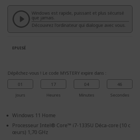
de
de
la
la
Windows est rapide, puissant et plus sécurisé
galerie
Galerie
que jamais.
d’images
d’images
Découvrez l'ordinateur qui dialogue avec vous.
EPUISÉ
Dépêchez-vous ! Le code MYSTERY expire dans :
01
17
04
45
Jours
Heures
Minutes
Secondes
Windows 11 Home
Processeur Intel® Core™ i7-1335U Déca-core (10 c
œurs) 1,70 GHz