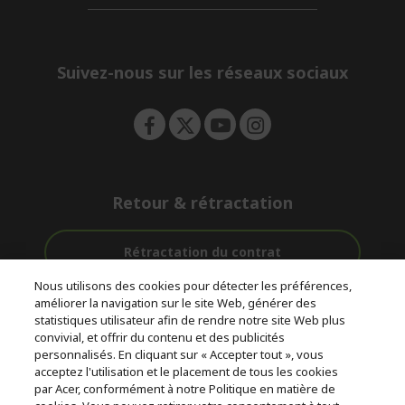
d
n
i
e
d
n
d
e
Suivez-nous sur les réseaux sociaux
n
Retour & rétractation
Rétractation du contrat
Nous utilisons des cookies pour détecter les préférences,
Accompagnement
améliorer la navigation sur le site Web, générer des
Livraison
Avec 0%
avant et après-
statistiques utilisateur afin de rendre notre site Web plus
Gratuite
D'intérêt
vente
convivial, et offrir du contenu et des publicités
personnalisés. En cliquant sur « Accepter tout », vous
acceptez l'utilisation et le placement de tous les cookies
© 2026 Acer Inc.
par Acer, conformément à notre Politique en matière de
CPYou BV est le revendeur et marchand agréé pour les produits et