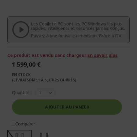
la
au
fin
début
de
de
la
la
Les Copilot+ PC sont les PC Windows les plus
galerie
Galerie
rapides, intelligents et sécurisés jamais conçus.
d’images
d’images
Passez à une nouvelle dimension. Grâce à l'IA.
Ce produit est vendu sans chargeur
En savoir plus
1 599,00 €
EN STOCK
(LIVRAISON : 1 À 5 JOURS OUVRÉS)
Quantité :
AJOUTER AU PANIER
Comparer