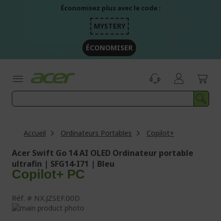
Aller
Économisez plus avec le code :
au
contenu
MYSTERY
ÉCONOMISER
Accueil
Ordinateurs Portables
Copilot+
Acer Swift Go 14 AI OLED Ordinateur portable
ultrafin | SFG14-I71 | Bleu
Copilot+ PC
Réf.
NX.JZSEF.00D
Passer
à
Passer