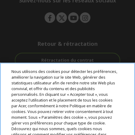
Suivez-nous sur les réseaux sociaux
n
Retour & rétractation
Rétractation du contrat
Nous utilisons des cookies pour détecter les préférences,
Accompagnement
améliorer la navigation sur le site Web, générer des
Livraison
Avec 0%
avant et après-
statistiques utilisateur afin de rendre notre site Web plus
Gratuite
D'intérêt
vente
convivial, et offrir du contenu et des publicités
personnalisés. En cliquant sur « Accepter tout », vous
acceptez l'utilisation et le placement de tous les cookies
© 2026 Acer Inc.
par Acer, conformément à notre Politique en matière de
CPYou BV est le revendeur et marchand agréé pour les produits et
cookies. Vous pouvez retirer votre consentement à tout
services proposés au sein de ce magasin.
moment. Sous « Paramètres des cookie », vous pouvez
gérer vos préférences pour chaque type de cookie.
Découvrez qui nous sommes, quels cookies nous
utilisons et comment modifier vos préférences dans