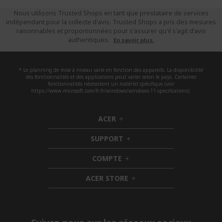
Nous utilisons Trusted Shops en tant que prestataire de services
indépendant pour la collecte d'avis. Trusted Shops a pris des mesures
raisonnables et proportionnées pour s'assurer qu'il s'agit d'avis
authentiques.
En savoir plus.
* Le planning de mise à niveau varie en fonction des appareils. La disponibilité
des fonctionnalités et des applications peut varier selon le pays. Certaines
fonctionnalités nécessitent un matériel spécifique (voir
https://www.microsoft.com/fr-fr/windows/windows-11-specifications).
ACER
h
i
SUPPORT
d
h
d
i
COMPTE
e
h
d
n
i
d
ACER STORE
d
e
h
d
n
i
e
d
n
d
e