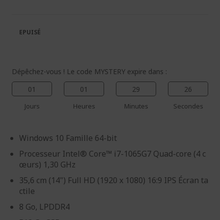
de
de
la
la
galerie
Galerie
EPUISÉ
d’images
d’images
Dépêchez-vous ! Le code MYSTERY expire dans :
01
01
29
25
Jours
Heures
Minutes
Secondes
Windows 10 Famille 64-bit
Processeur Intel® Core™ i7-1065G7 Quad-core (4 c
œurs) 1,30 GHz
35,6 cm (14") Full HD (1920 x 1080) 16:9 IPS Écran ta
ctile
8 Go, LPDDR4