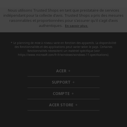
Nous utilisons Trusted Shops en tant que prestataire de services
indépendant pour la collecte d'avis. Trusted Shops a pris des mesures
raisonnables et proportionnées pour s'assurer qu'il s'agit d'avis
authentiques.
En savoir plus.
* Le planning de mise à niveau varie en fonction des appareils. La disponibilité
des fonctionnalités et des applications peut varier selon le pays. Certaines
fonctionnalités nécessitent un matériel spécifique (voir
https://www.microsoft.com/fr-fr/windows/windows-11-specifications).
ACER
h
i
SUPPORT
d
h
d
i
COMPTE
e
h
d
n
i
d
ACER STORE
d
e
h
d
n
i
e
d
n
d