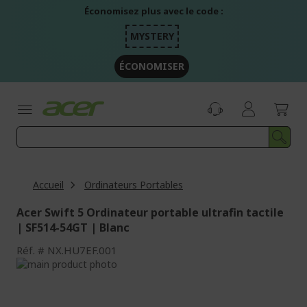
Aller
Économisez plus avec le code :
au
contenu
MYSTERY
ÉCONOMISER
Accueil
Ordinateurs Portables
Acer Swift 5 Ordinateur portable ultrafin tactile
| SF514-54GT | Blanc
Réf.
NX.HU7EF.001
Passer
à
Passer
la
au
fin
début