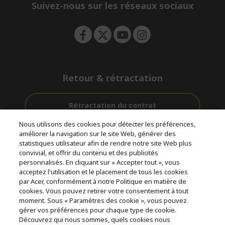
e
Suivez-nous sur les réseaux sociaux
n
Retour & rétractation
Rétractation du contrat
Nous utilisons des cookies pour détecter les préférences,
Accompagnement
améliorer la navigation sur le site Web, générer des
Livraison
Avec 0%
avant et après-
statistiques utilisateur afin de rendre notre site Web plus
Gratuite
D'intérêt
vente
convivial, et offrir du contenu et des publicités
personnalisés. En cliquant sur « Accepter tout », vous
acceptez l'utilisation et le placement de tous les cookies
© 2026 Acer Inc.
par Acer, conformément à notre Politique en matière de
CPYou BV est le revendeur et marchand agréé pour les produits et
cookies. Vous pouvez retirer votre consentement à tout
services proposés au sein de ce magasin.
moment. Sous « Paramètres des cookie », vous pouvez
gérer vos préférences pour chaque type de cookie.
Découvrez qui nous sommes, quels cookies nous