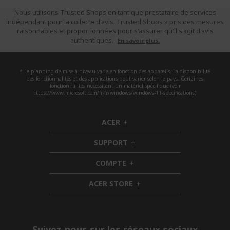
Nous utilisons Trusted Shops en tant que prestataire de services
indépendant pour la collecte d'avis. Trusted Shops a pris des mesures
raisonnables et proportionnées pour s'assurer qu'il s'agit d'avis
authentiques.
En savoir plus.
* Le planning de mise à niveau varie en fonction des appareils. La disponibilité
des fonctionnalités et des applications peut varier selon le pays. Certaines
fonctionnalités nécessitent un matériel spécifique (voir
https://www.microsoft.com/fr-fr/windows/windows-11-specifications).
ACER
h
i
SUPPORT
d
h
d
i
COMPTE
e
h
d
n
i
d
ACER STORE
d
e
h
d
n
i
e
d
n
d
e
Suivez-nous sur les réseaux sociaux