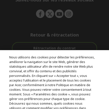
n
Retour & rétractation
Rétractation du contrat
Nous utilisons des cookies pour détecter les préférences,
Accompagnement
améliorer la navigation sur le site Web, générer des
Livraison
Avec 0%
avant et après-
statistiques utilisateur afin de rendre notre site Web plus
Gratuite
D'intérêt
vente
convivial, et offrir du contenu et des publicités
personnalisés. En cliquant sur « Accepter tout », vous
acceptez l'utilisation et le placement de tous les cookies
© 2026 Acer Inc.
par Acer, conformément à notre Politique en matière de
CPYou BV est le revendeur et marchand agréé pour les produits et
cookies. Vous pouvez retirer votre consentement à tout
services proposés au sein de ce magasin.
moment. Sous « Paramètres des cookie », vous pouvez
gérer vos préférences pour chaque type de cookie.
Découvrez qui nous sommes, quels cookies nous
utilisons et comment modifier vos préférences dans