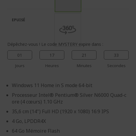
de
de
la
la
galerie
Galerie
EPUISÉ
d’images
d’images
Dépêchez-vous ! Le code MYSTERY expire dans :
01
17
21
32
Jours
Heures
Minutes
Secondes
Windows 11 Home in S mode 64-bit
Processeur Intel® Pentium® Silver N6000 Quad-c
ore (4 cœurs) 1.10 GHz
35,6 cm (14") Full HD (1920 x 1080) 16:9 IPS
4 Go, LPDDR4X
64 Go Mémoire Flash