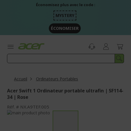
Aller
Économisez plus avec le code :
au
contenu
MYSTERY
ÉCONOMISER
Accueil
Ordinateurs Portables
Acer Swift 1 Ordinateur portable ultrafin | SF114-
34 | Rose
Réf.
NX.A9TEF.005
Passer
à
Passer
la
au
fin
début