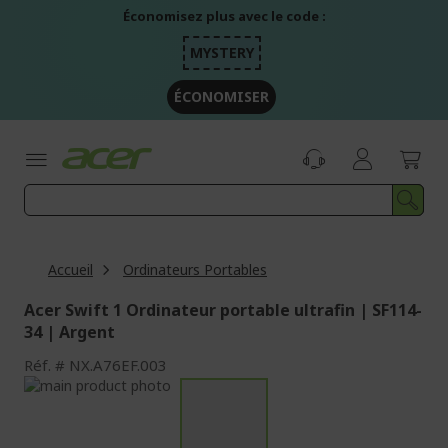
Aller
Économisez plus avec le code :
au
contenu
MYSTERY
ÉCONOMISER
Accueil
Ordinateurs Portables
Acer Swift 1 Ordinateur portable ultrafin | SF114-
34 | Argent
Réf.
NX.A76EF.003
Passer
à
Passer
la
au
fin
début