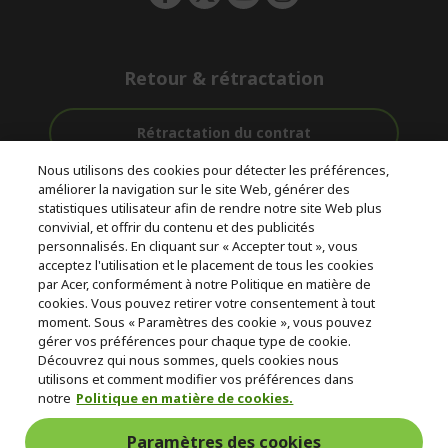
Retour & rétractation
Rétractation du contrat
Nous utilisons des cookies pour détecter les préférences,
Accompagnement
améliorer la navigation sur le site Web, générer des
Livraison
Avec 0%
avant et après-
statistiques utilisateur afin de rendre notre site Web plus
Gratuite
D'intérêt
vente
convivial, et offrir du contenu et des publicités
personnalisés. En cliquant sur « Accepter tout », vous
acceptez l'utilisation et le placement de tous les cookies
© 2026 Acer Inc.
par Acer, conformément à notre Politique en matière de
CPYou BV est le revendeur et marchand agréé pour les produits et
cookies. Vous pouvez retirer votre consentement à tout
services proposés au sein de ce magasin.
moment. Sous « Paramètres des cookie », vous pouvez
gérer vos préférences pour chaque type de cookie.
Découvrez qui nous sommes, quels cookies nous
utilisons et comment modifier vos préférences dans
notre
Politique en matière de cookies.
Paramètres des cookies
France Metropolitaine