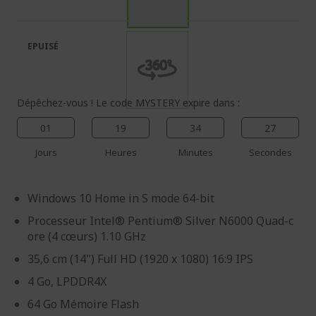
de
de
la
la
galerie
Galerie
EPUISÉ
d’images
d’images
Dépêchez-vous ! Le code MYSTERY expire dans :
01
19
34
25
Jours
Heures
Minutes
Secondes
Windows 10 Home in S mode 64-bit
Processeur Intel® Pentium® Silver N6000 Quad-c
ore (4 cœurs) 1.10 GHz
35,6 cm (14") Full HD (1920 x 1080) 16:9 IPS
4 Go, LPDDR4X
64 Go Mémoire Flash