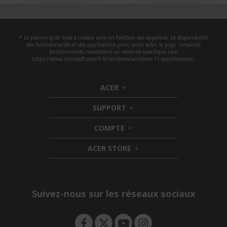
* Le planning de mise à niveau varie en fonction des appareils. La disponibilité
des fonctionnalités et des applications peut varier selon le pays. Certaines
fonctionnalités nécessitent un matériel spécifique (voir
https://www.microsoft.com/fr-fr/windows/windows-11-specifications).
ACER
h
i
SUPPORT
d
h
d
i
COMPTE
e
h
d
n
i
d
ACER STORE
d
e
h
d
n
i
e
d
n
d
e
Suivez-nous sur les réseaux sociaux
n