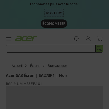
Aller
Économisez plus avec le code :
au
contenu
MYSTERY
ÉCONOMISER
Accueil
Écrans
Bureautique
Acer SA3 Écran | SA273P1 | Noir
Réf.
UM.HS3EE.101
Passer
à
la
fin
de