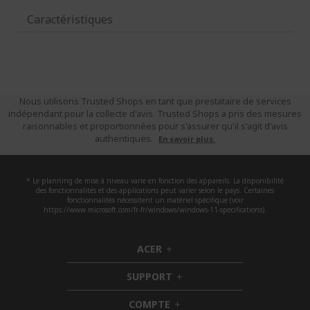
Caractéristiques
Nous utilisons Trusted Shops en tant que prestataire de services
indépendant pour la collecte d'avis. Trusted Shops a pris des mesures
raisonnables et proportionnées pour s'assurer qu'il s'agit d'avis
authentiques.
En savoir plus.
* Le planning de mise à niveau varie en fonction des appareils. La disponibilité
des fonctionnalités et des applications peut varier selon le pays. Certaines
fonctionnalités nécessitent un matériel spécifique (voir
https://www.microsoft.com/fr-fr/windows/windows-11-specifications).
ACER
h
i
SUPPORT
d
h
d
i
COMPTE
e
h
d