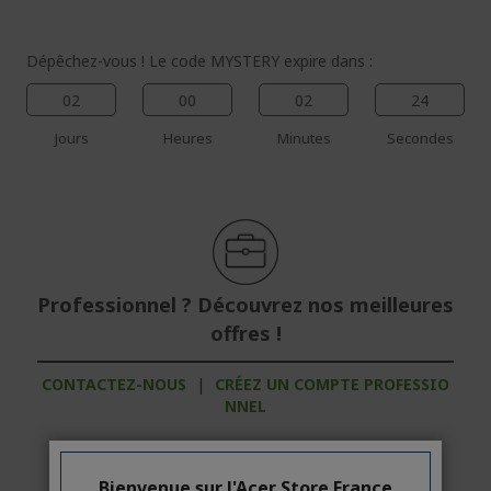
Dépêchez-vous ! Le code MYSTERY expire dans :
02
00
02
24
Jours
Heures
Minutes
Secondes
Professionnel ? Découvrez nos meilleures
offres !
CONTACTEZ-NOUS
|
CRÉEZ UN COMPTE PROFESSIO
NNEL
Bienvenue sur l'Acer Store France