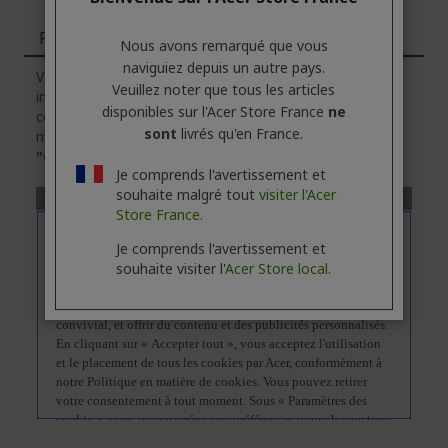
Fonctions
Nous avons remarqué que vous
naviguiez depuis un autre pays.
Veuillez noter que l'onglet
"Fonctions"
contient des
Veuillez noter que tous les articles
informations générales sur la série des produits. Pour
disponibles sur l'Acer Store France
ne
connaître les caractéristiques techniques exactes du
sont
livrés qu'en France.
modèle sélectionné, veuillez
cliquer
sur l'onglet
"Caractéristiques"
.
Je comprends l'avertissement et
souhaite malgré tout
visiter l'Acer
Store France.
Je comprends l'avertissement et
souhaite visiter l'
Acer Store local.