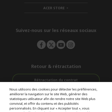
n
i
d
ACER STORE
d
e
h
d
n
i
e
d
n
d
e
Suivez-nous sur les réseaux sociaux
n
Retour & rétractation
Rétractation du contrat
Nous utilisons des cookies pour détecter les préférences,
Accompagnement
améliorer la navigation sur le site Web, générer des
Livraison
Avec 0%
avant et après-
statistiques utilisateur afin de rendre notre site Web plus
Gratuite
D'intérêt
vente
convivial, et offrir du contenu et des publicités
personnalisés. En cliquant sur « Accepter tout », vous