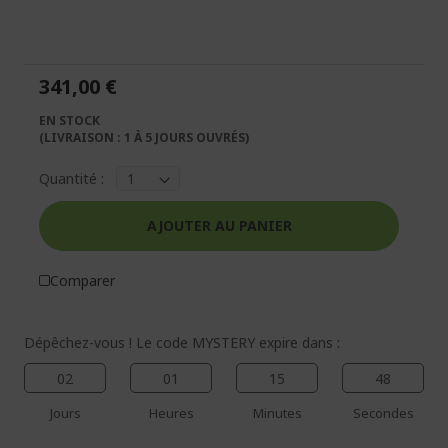
la
au
fin
début
de
de
la
la
341,00 €
galerie
Galerie
d’images
d’images
EN STOCK
(LIVRAISON : 1 À 5 JOURS OUVRÉS)
Quantité :
AJOUTER AU PANIER
Comparer
Dépêchez-vous ! Le code MYSTERY expire dans :
02
01
15
47
Jours
Heures
Minutes
Secondes