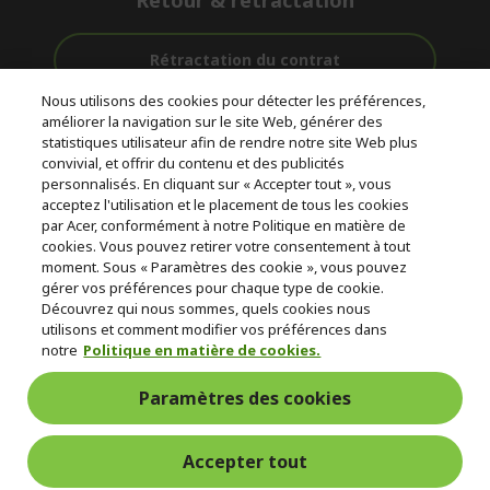
Retour & rétractation
Rétractation du contrat
Nous utilisons des cookies pour détecter les préférences,
Accompagnement
améliorer la navigation sur le site Web, générer des
Livraison
Avec 0%
avant et après-
statistiques utilisateur afin de rendre notre site Web plus
Gratuite
D'intérêt
vente
convivial, et offrir du contenu et des publicités
personnalisés. En cliquant sur « Accepter tout », vous
acceptez l'utilisation et le placement de tous les cookies
© 2026 Acer Inc.
par Acer, conformément à notre Politique en matière de
CPYou BV est le revendeur et marchand agréé pour les produits et
cookies. Vous pouvez retirer votre consentement à tout
services proposés au sein de ce magasin.
moment. Sous « Paramètres des cookie », vous pouvez
gérer vos préférences pour chaque type de cookie.
Découvrez qui nous sommes, quels cookies nous
utilisons et comment modifier vos préférences dans
notre
Politique en matière de cookies.
Paramètres des cookies
France Metropolitaine
Accepter tout