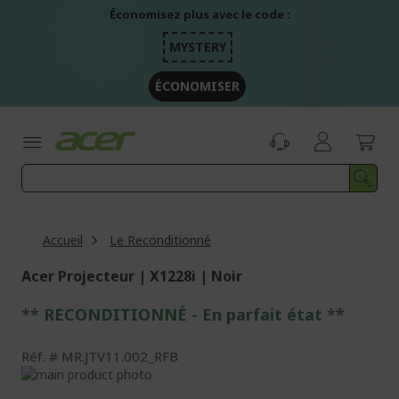
Aller
Économisez plus avec le code :
au
contenu
MYSTERY
ÉCONOMISER
Accueil
Le Reconditionné
Acer Projecteur | X1228i | Noir
** RECONDITIONNÉ - E
n parfait état
**
Réf.
MR.JTV11.002_RFB
Passer
à
Passer