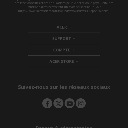
des fonctionnalités et des applications peut varier selon le pays. Certaines
fonctionnalités nécessitent un matériel spécifique (voir
https://www.microsoft.com/fr-fr/windows/windows-11-specifications).
ACER
h
i
SUPPORT
d
h
d
i
COMPTE
e
h
d
n
i
d
ACER STORE
d
e
h
d
n
i
e
d
n
d
e
Suivez-nous sur les réseaux sociaux
n