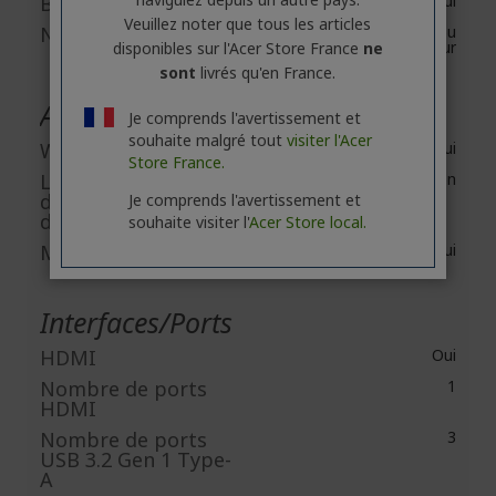
Bluetooth
Oui
Veuillez noter que tous les articles
Norme Bluetooth
Bluetooth 5.2 ou
supérieur
disponibles sur l'Acer Store France
ne
sont
livrés qu'en France.
Appareils intégrés
Je comprends l'avertissement et
souhaite malgré tout
visiter l'Acer
Webcam
Oui
Store France.
Lecteur
Non
d'empreintes
Je comprends l'avertissement et
digitales
souhaite visiter l'
Acer Store local.
Micro intégré
Oui
Interfaces/Ports
HDMI
Oui
Nombre de ports
1
HDMI
Nombre de ports
3
USB 3.2 Gen 1 Type-
A