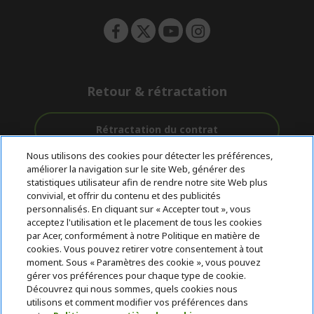
n
Retour & rétractation
Rétractation du contrat
Nous utilisons des cookies pour détecter les préférences,
Accompagnement
améliorer la navigation sur le site Web, générer des
Livraison
Avec 0%
avant et après-
statistiques utilisateur afin de rendre notre site Web plus
Gratuite
D'intérêt
vente
convivial, et offrir du contenu et des publicités
personnalisés. En cliquant sur « Accepter tout », vous
acceptez l'utilisation et le placement de tous les cookies
© 2026 Acer Inc.
par Acer, conformément à notre Politique en matière de
CPYou BV est le revendeur et marchand agréé pour les produits et
cookies. Vous pouvez retirer votre consentement à tout
services proposés au sein de ce magasin.
moment. Sous « Paramètres des cookie », vous pouvez
gérer vos préférences pour chaque type de cookie.
Découvrez qui nous sommes, quels cookies nous
utilisons et comment modifier vos préférences dans