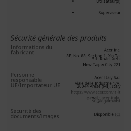
Utilisateur(s)
Superviseur
Sécurité générale des produits
Informations du
Acer Inc.
fabricant
8F, No. 88, Section 1, Xin Tai
5th Road, Xizhi
New Taipei City 221
Personne
Acer Italy S.r.l.
responsable
Viale delle Industrie 1/A,
UE/Importateur UE
20044 Arese (MI), Italy
https://www.acer.com/it-it
e-mail :
acer-italy-
srl@legalmail.it
Sécurité des
Disponible
ICI
documents/images