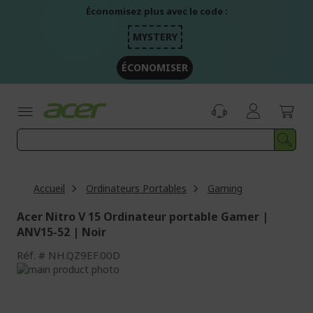
Aller
Économisez plus avec le code :
au
contenu
MYSTERY
ÉCONOMISER
Accueil
Ordinateurs Portables
Gaming
Acer Nitro V 15 Ordinateur portable Gamer |
ANV15-52 | Noir
Réf.
NH.QZ9EF.00D
Passer
à
Passer
la
au
fin
début