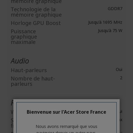
mémoire graphique
Technologie de la
GDDR7
mémoire graphique
Horloge GPU Boost
Jusqu'à 1695 MHz
Puissance
Jusqu'à 75 W
graphique
maximale
Audio
Haut-parleurs
Oui
Nombre de haut-
2
parleurs
Réseau et communication
Wireless LAN
Oui
Bienvenue sur l'Acer Store France
Standard LAN sans
IEEE 802.11ax
fil
Nous avons remarqué que vous
naviguiez depuis un autre pays.