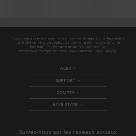
* Le planning de mise à niveau varie en fonction des appareils. La disponibilité
des fonctionnalités et des applications peut varier selon le pays. Certaines
fonctionnalités nécessitent un matériel spécifique (voir
https://www.microsoft.com/fr-fr/windows/windows-11-specifications).
ACER
h
i
SUPPORT
d
h
d
i
COMPTE
e
h
d
n
i
d
ACER STORE
d
e
h
d
n
i
e
d
n
d
e
Suivez-nous sur les réseaux sociaux