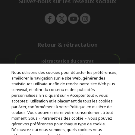
Suivez-nous sur les réseaux sociaux
n
Retour & rétractation
Rétractation du contrat
Nous utilisons des cookies pour détecter les préférences,
Accompagnement
améliorer la navigation sur le site Web, générer des
Livraison
Avec 0%
avant et après-
statistiques utilisateur afin de rendre notre site Web plus
Gratuite
D'intérêt
vente
convivial, et offrir du contenu et des publicités
personnalisés. En cliquant sur « Accepter tout », vous
acceptez l'utilisation et le placement de tous les cookies
© 2026 Acer Inc.
par Acer, conformément à notre Politique en matière de
CPYou BV est le revendeur et marchand agréé pour les produits et
cookies. Vous pouvez retirer votre consentement à tout
services proposés au sein de ce magasin.
moment. Sous « Paramètres des cookie », vous pouvez
gérer vos préférences pour chaque type de cookie.
Découvrez qui nous sommes, quels cookies nous