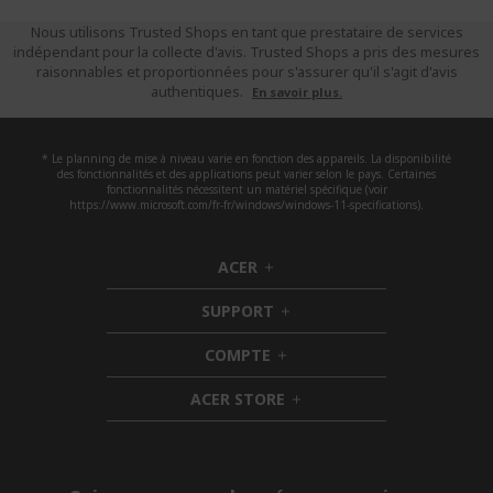
Nous utilisons Trusted Shops en tant que prestataire de services
indépendant pour la collecte d'avis. Trusted Shops a pris des mesures
raisonnables et proportionnées pour s'assurer qu'il s'agit d'avis
authentiques.
En savoir plus.
* Le planning de mise à niveau varie en fonction des appareils. La disponibilité
des fonctionnalités et des applications peut varier selon le pays. Certaines
fonctionnalités nécessitent un matériel spécifique (voir
https://www.microsoft.com/fr-fr/windows/windows-11-specifications).
ACER
h
i
SUPPORT
d
h
d
i
COMPTE
e
h
d
n
i
d
ACER STORE
d
e
h
d
n
i
e
d
n
d
e