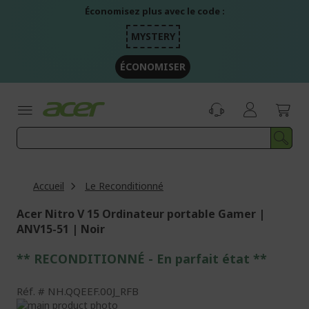
Aller
Économisez plus avec le code :
au
contenu
MYSTERY
ÉCONOMISER
Accueil
Le Reconditionné
Acer Nitro V 15 Ordinateur portable Gamer |
ANV15-51 | Noir
** RECONDITIONNÉ - E
n parfait état
**
Réf.
NH.QQEEF.00J_RFB
Passer