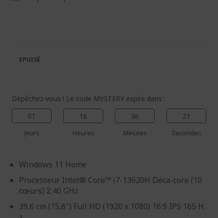
à
Passer
la
au
fin
début
de
de
la
la
galerie
Galerie
EPUISÉ
d’images
d’images
Dépêchez-vous ! Le code MYSTERY expire dans :
01
16
36
21
Jours
Heures
Minutes
Secondes
Windows 11 Home
Processeur Intel® Core™ i7-13620H Déca-core (10
cœurs) 2,40 GHz
39,6 cm (15,6") Full HD (1920 x 1080) 16:9 IPS 165 H
z