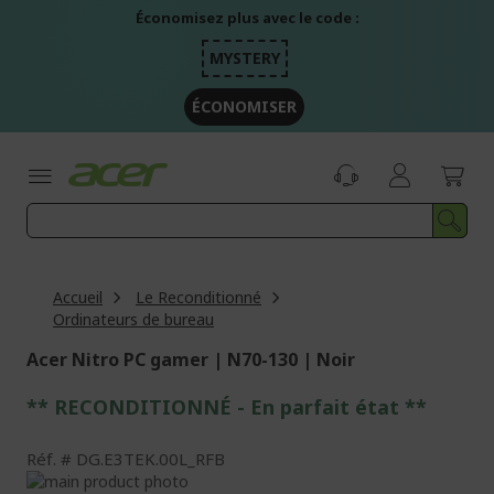
Aller
Économisez plus avec le code :
au
contenu
MYSTERY
ÉCONOMISER
Accueil
Le Reconditionné
Ordinateurs de bureau
Acer Nitro PC gamer | N70-130 | Noir
** RECONDITIONNÉ - E
n parfait état
**
Réf.
DG.E3TEK.00L_RFB
Passer