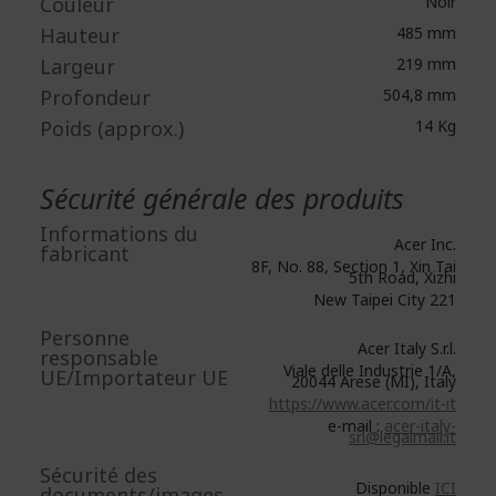
Couleur
Noir
Hauteur
485 mm
Largeur
219 mm
Profondeur
504,8 mm
Poids (approx.)
14 Kg
Sécurité générale des produits
Informations du
Acer Inc.
fabricant
8F, No. 88, Section 1, Xin Tai
5th Road, Xizhi
New Taipei City 221
Personne
Acer Italy S.r.l.
responsable
Viale delle Industrie 1/A,
UE/Importateur UE
20044 Arese (MI), Italy
https://www.acer.com/it-it
e-mail :
acer-italy-
srl@legalmail.it
Sécurité des
Disponible
ICI
documents/images