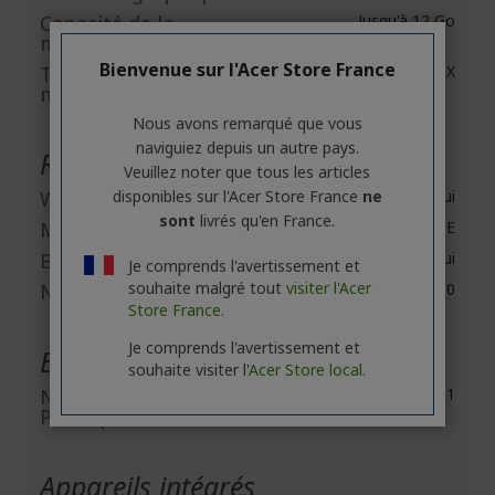
Capacité de la
Jusqu'à 12 Go
mémoire graphique
Bienvenue sur l'Acer Store France
Technologie de la
GDDR6X
mémoire graphique
Nous avons remarqué que vous
naviguiez depuis un autre pays.
Réseau et communication
Veuillez noter que tous les articles
Wireless LAN
disponibles sur l'Acer Store France
ne
Oui
sont
livrés qu'en France.
Modèle LAN sans fil
Wireless Wi-Fi 6E
Bluetooth
Oui
Je comprends l'avertissement et
souhaite malgré tout
visiter l'Acer
Norme Bluetooth
Bluetooth 5.0
Store France.
Je comprends l'avertissement et
Extensions d'entrées/Sorties
souhaite visiter l'
Acer Store local.
Nombre de slots
1
PCI Express x16
Appareils intégrés