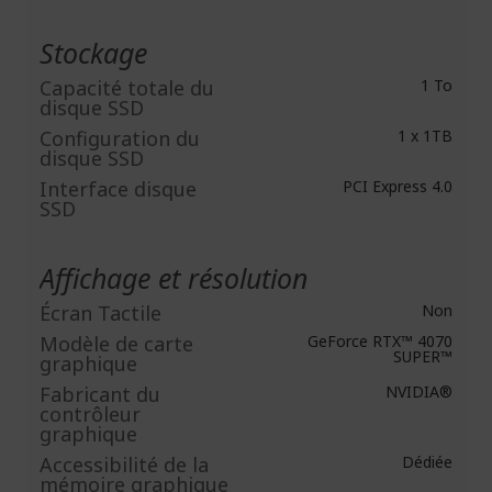
Stockage
Capacité totale du
1 To
disque SSD
Configuration du
1 x 1TB
disque SSD
Interface disque
PCI Express 4.0
SSD
Affichage et résolution
Écran Tactile
Non
Modèle de carte
GeForce RTX™ 4070
SUPER™
graphique
Fabricant du
NVIDIA®
contrôleur
graphique
Accessibilité de la
Dédiée
mémoire graphique