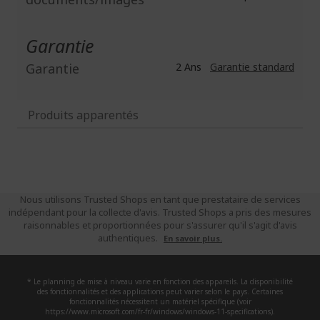
Garantie
Garantie
2 Ans
Garantie standard
Produits apparentés
Nous utilisons Trusted Shops en tant que prestataire de services
indépendant pour la collecte d'avis. Trusted Shops a pris des mesures
raisonnables et proportionnées pour s'assurer qu'il s'agit d'avis
authentiques.
En savoir plus.
* Le planning de mise à niveau varie en fonction des appareils. La disponibilité
des fonctionnalités et des applications peut varier selon le pays. Certaines
fonctionnalités nécessitent un matériel spécifique (voir
https://www.microsoft.com/fr-fr/windows/windows-11-specifications).