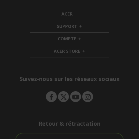
ACER
h
i
SUPPORT
d
h
d
i
COMPTE
e
h
d
n
i
d
ACER STORE
d
e
h
d
n
i
e
d
n
d
e
Suivez-nous sur les réseaux sociaux
n
Retour & rétractation