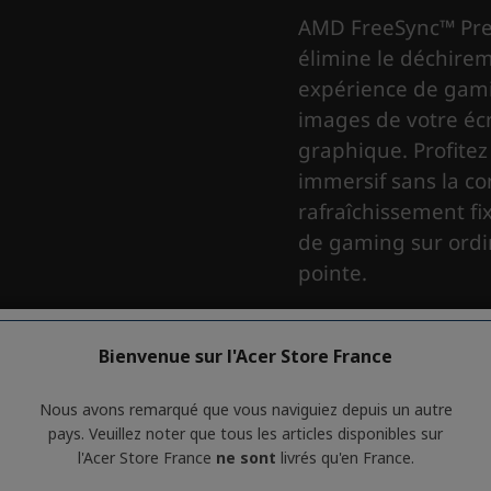
Bienvenue sur l'Acer Store France
Nous avons remarqué que vous naviguiez depuis un autre
pays. Veuillez noter que tous les articles disponibles sur
l'Acer Store France
ne sont
livrés qu'en France.