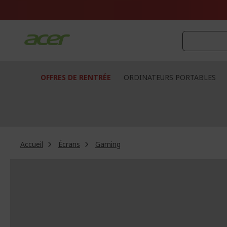
Aller
au
contenu
OFFRES DE RENTRÉE
ORDINATEURS PORTABLES
Accueil
Écrans
Gaming
Passer
à
la
fin
de
la
galerie