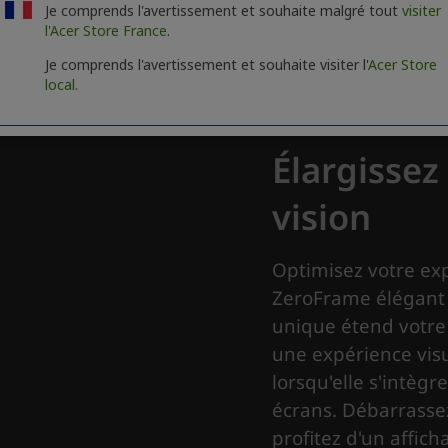
Je comprends l'avertissement et souhaite malgré tout
visiter
l'Acer Store France.
Je comprends l'avertissement et souhaite visiter l'
Acer Store
local.