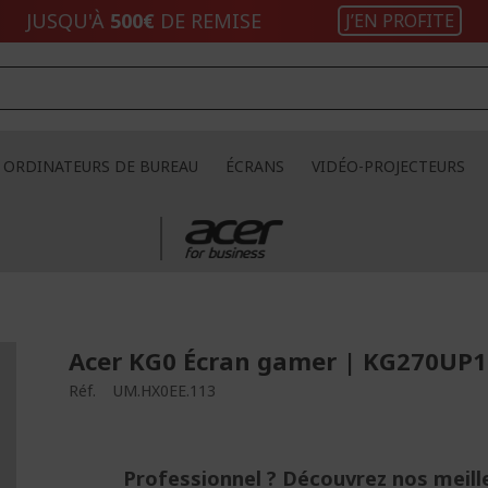
JUSQU'À
500€
DE REMISE
J’EN PROFITE
ORDINATEURS DE BUREAU
ÉCRANS
VIDÉO-PROJECTEURS
Acer KG0 Écran gamer | KG270UP1 
Réf.
UM.HX0EE.113
Professionnel ? Découvrez nos meill