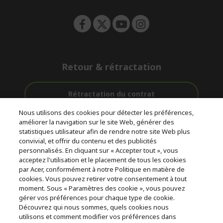
n
Retour & rétractation
Rétractation du contrat
Nous utilisons des cookies pour détecter les préférences,
Accompagnement
améliorer la navigation sur le site Web, générer des
Livraison
Avec 0%
avant et après-
statistiques utilisateur afin de rendre notre site Web plus
Gratuite
D'intérêt
vente
convivial, et offrir du contenu et des publicités
personnalisés. En cliquant sur « Accepter tout », vous
acceptez l'utilisation et le placement de tous les cookies
© 2026 Acer Inc.
par Acer, conformément à notre Politique en matière de
CPYou BV est le revendeur et marchand agréé pour les produits et
cookies. Vous pouvez retirer votre consentement à tout
services proposés au sein de ce magasin.
moment. Sous « Paramètres des cookie », vous pouvez
gérer vos préférences pour chaque type de cookie.
Découvrez qui nous sommes, quels cookies nous
utilisons et comment modifier vos préférences dans