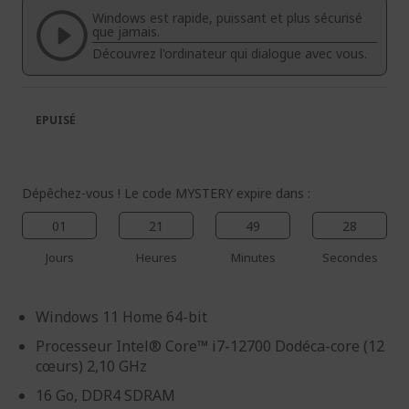
la
la
Windows est rapide, puissant et plus sécurisé
galerie
Galerie
que jamais.
d’images
d’images
Découvrez l'ordinateur qui dialogue avec vous.
EPUISÉ
Dépêchez-vous ! Le code MYSTERY expire dans :
01
21
49
28
Jours
Heures
Minutes
Secondes
Windows 11 Home 64-bit
Processeur Intel® Core™ i7-12700 Dodéca-core (12
cœurs) 2,10 GHz
16 Go, DDR4 SDRAM