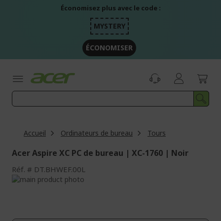
Aller
Économisez plus avec le code :
au
contenu
MYSTERY
ÉCONOMISER
Accueil
Ordinateurs de bureau
Tours
Acer Aspire XC PC de bureau | XC-1760 | Noir
Réf.
DT.BHWEF.00L
Passer
à
Passer
la
au
fin
début
de
de