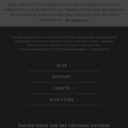
Nous utilisons Trusted Shops en tant que prestataire de services
indépendant pour la collecte d'avis. Trusted Shops a pris des mesures
raisonnables et proportionnées pour s'assurer qu'il s'agit d'avis
authentiques.
En savoir plus.
* Le planning de mise à niveau varie en fonction des appareils. La disponibilité
des fonctionnalités et des applications peut varier selon le pays. Certaines
fonctionnalités nécessitent un matériel spécifique (voir
https://www.microsoft.com/fr-fr/windows/windows-11-specifications).
ACER
h
i
SUPPORT
d
h
d
i
COMPTE
e
h
d
n
i
d
ACER STORE
d
e
h
d
n
i
e
d
n
d
e
Suivez-nous sur les réseaux sociaux