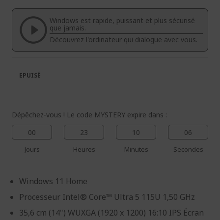
de
de
la
la
Windows est rapide, puissant et plus sécurisé
galerie
Galerie
que jamais.
d’images
d’images
Découvrez l'ordinateur qui dialogue avec vous.
EPUISÉ
Dépêchez-vous ! Le code MYSTERY expire dans :
00
23
10
05
Jours
Heures
Minutes
Secondes
Windows 11 Home
Processeur Intel® Core™ Ultra 5 115U 1,50 GHz
35,6 cm (14") WUXGA (1920 x 1200) 16:10 IPS Écran