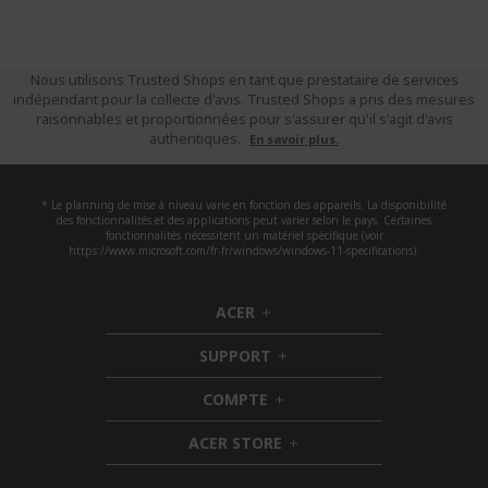
Nous utilisons Trusted Shops en tant que prestataire de services
indépendant pour la collecte d'avis. Trusted Shops a pris des mesures
raisonnables et proportionnées pour s'assurer qu'il s'agit d'avis
authentiques.
En savoir plus.
* Le planning de mise à niveau varie en fonction des appareils. La disponibilité
des fonctionnalités et des applications peut varier selon le pays. Certaines
fonctionnalités nécessitent un matériel spécifique (voir
https://www.microsoft.com/fr-fr/windows/windows-11-specifications).
ACER
h
i
SUPPORT
d
h
d
i
COMPTE
e
h
d
n
i
d
ACER STORE
d
e
h
d
n
i