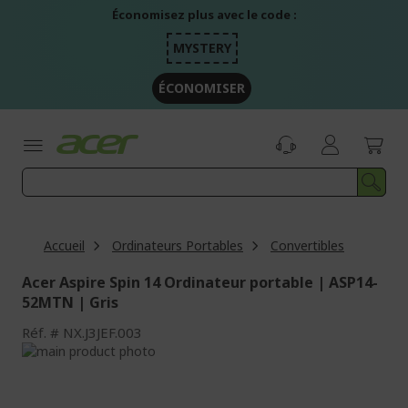
Aller
Économisez plus avec le code :
au
contenu
MYSTERY
ÉCONOMISER
Accueil
Ordinateurs Portables
Convertibles
Acer Aspire Spin 14 Ordinateur portable | ASP14-
52MTN | Gris
Réf.
NX.J3JEF.003
Passer
à
Passer
la
au
fin
début