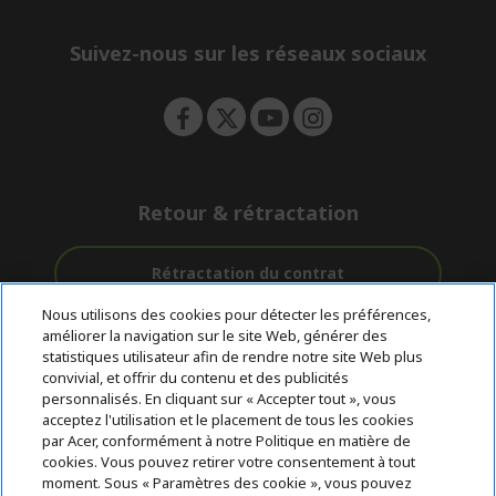
e
d
n
d
e
Suivez-nous sur les réseaux sociaux
n
Retour & rétractation
Rétractation du contrat
Nous utilisons des cookies pour détecter les préférences,
Accompagnement
améliorer la navigation sur le site Web, générer des
Livraison
Avec 0%
avant et après-
statistiques utilisateur afin de rendre notre site Web plus
Gratuite
D'intérêt
vente
convivial, et offrir du contenu et des publicités
personnalisés. En cliquant sur « Accepter tout », vous
acceptez l'utilisation et le placement de tous les cookies
© 2026 Acer Inc.
par Acer, conformément à notre Politique en matière de
CPYou BV est le revendeur et marchand agréé pour les produits et
cookies. Vous pouvez retirer votre consentement à tout
services proposés au sein de ce magasin.
moment. Sous « Paramètres des cookie », vous pouvez