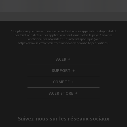
* Le planning de mise à niveau varie en fonction des appareils. La disponibilité
des fonctionnalités et des applications peut varier selon le pays. Certaines
fonctionnalités nécessitent un matériel spécifique (voir
https://www.microsoft.com/fr-fr/windows/windows-11-specifications).
ACER
h
i
SUPPORT
d
h
d
i
COMPTE
e
h
d
n
i
d
ACER STORE
d
e
h
d
n
i
e
d
n
d
e
Suivez-nous sur les réseaux sociaux
n