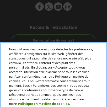
Retour & rétractation
Rétractation du contrat
Nous utilisons des cookies pour détecter les préférences,
Accompagnement
améliorer la navigation sur le site Web, générer des
Livraison
Avec 0%
avant et après-
statistiques utilisateur afin de rendre notre site Web plus
Gratuite
D'intérêt
vente
convivial, et offrir du contenu et des publicités
personnalisés. En cliquant sur « Accepter tout », vous
acceptez l'utilisation et le placement de tous les cookies
© 2026 Acer Inc.
par Acer, conformément à notre Politique en matière de
CPYou BV est le revendeur et marchand agréé pour les produits et
cookies. Vous pouvez retirer votre consentement à tout
services proposés au sein de ce magasin.
moment. Sous « Paramètres des cookie », vous pouvez
gérer vos préférences pour chaque type de cookie.
Découvrez qui nous sommes, quels cookies nous
utilisons et comment modifier vos préférences dans
notre
Politique en matière de cookies.