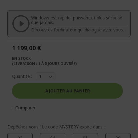
fin
début
de
de
la
la
Windows est rapide, puissant et plus sécurisé
galerie
Galerie
que jamais.
d’images
d’images
Découvrez l'ordinateur qui dialogue avec vous.
1 199,00 €
EN STOCK
(LIVRAISON : 1 À 5 JOURS OUVRÉS)
Quantité :
AJOUTER AU PANIER
Comparer
Dépêchez-vous ! Le code MYSTERY expire dans :
03
04
06
29