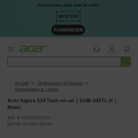
Aller
Économisez plus avec le code :
au
contenu
MYSTERY
ÉCONOMISER
Accueil
Ordinateurs de bureau
Bureautique & Loisirs
Acer Aspire S24 Tout-en-un | S24B-GMTL-H |
Blanc
Réf.
DQ.BSGEF.001
Passer
à
Passer
la
au