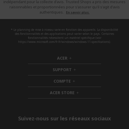
indépendant pour la collecte d'avis. Trusted Shops a pris des mesures
raisonnables et proportionnées pour s'assurer qu'il s'agit d'avis
authentiques.
En savoir plus.
* Le planning de mise à niveau varie en fonction des appareils. La disponibilité
des fonctionnalités et des applications peut varier selon le pays. Certaines
fonctionnalités nécessitent un matériel spécifique (voir
https://www.microsoft.com/fr-fr/windows/windows-11-specifications).
ACER
h
i
SUPPORT
d
h
d
i
COMPTE
e
h
d
n
i
d
ACER STORE
d
e
h
d
n
i
e
d
n
d
e
Suivez-nous sur les réseaux sociaux
n