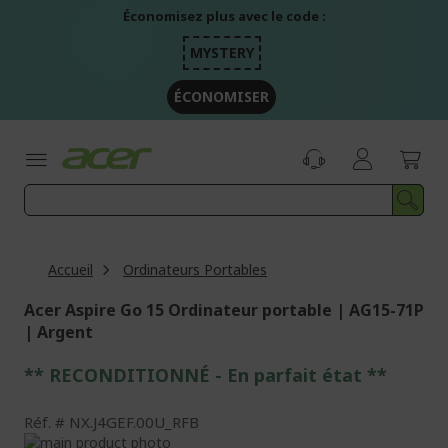
Aller
Économisez plus avec le code :
au
contenu
MYSTERY
ÉCONOMISER
Accueil
Ordinateurs Portables
Acer Aspire Go 15 Ordinateur portable | AG15-71P
| Argent
** RECONDITIONNÉ - E
n parfait état
**
Réf.
NX.J4GEF.00U_RFB
Passer