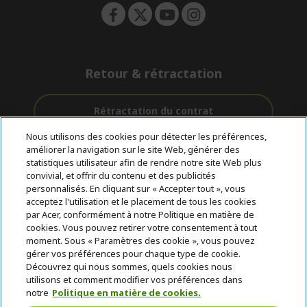
Retour & rétractation
Rétractation du contrat
Nous utilisons des cookies pour détecter les préférences,
Accompagnement
améliorer la navigation sur le site Web, générer des
Livraison
Avec 0%
avant et après-
statistiques utilisateur afin de rendre notre site Web plus
Gratuite
D'intérêt
vente
convivial, et offrir du contenu et des publicités
personnalisés. En cliquant sur « Accepter tout », vous
acceptez l'utilisation et le placement de tous les cookies
© 2026 Acer Inc.
par Acer, conformément à notre Politique en matière de
CPYou BV est le revendeur et marchand agréé pour les produits et
cookies. Vous pouvez retirer votre consentement à tout
services proposés au sein de ce magasin.
moment. Sous « Paramètres des cookie », vous pouvez
gérer vos préférences pour chaque type de cookie.
Découvrez qui nous sommes, quels cookies nous
utilisons et comment modifier vos préférences dans
notre
Politique en matière de cookies.