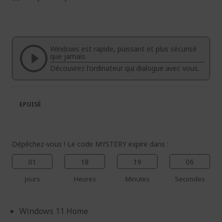
à
Passer
la
au
fin
début
de
de
la
la
Windows est rapide, puissant et plus sécurisé
galerie
Galerie
que jamais.
d’images
d’images
Découvrez l'ordinateur qui dialogue avec vous.
EPUISÉ
Dépêchez-vous ! Le code MYSTERY expire dans :
01
18
19
06
Jours
Heures
Minutes
Secondes
Windows 11 Home