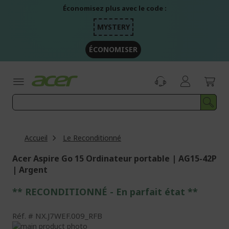
Aller
Économisez plus avec le code :
au
contenu
MYSTERY
ÉCONOMISER
Accueil
Le Reconditionné
Acer Aspire Go 15 Ordinateur portable | AG15-42P
| Argent
** RECONDITIONNÉ - E
n parfait état
**
Réf.
NX.J7WEF.009_RFB
Passer