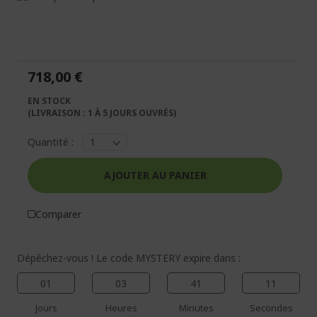
à
Passer
la
au
fin
début
de
de
la
la
718,00 €
galerie
Galerie
d’images
d’images
EN STOCK
(LIVRAISON : 1 À 5 JOURS OUVRÉS)
Quantité :
AJOUTER AU PANIER
Comparer
Dépêchez-vous ! Le code MYSTERY expire dans :
01
03
41
11
Jours
Heures
Minutes
Secondes