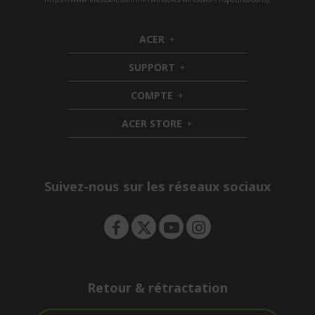
ACER
h
i
SUPPORT
d
h
d
i
COMPTE
e
h
d
n
i
d
ACER STORE
d
e
h
d
n
i
e
d
n
d
e
Suivez-nous sur les réseaux sociaux
n
Retour & rétractation