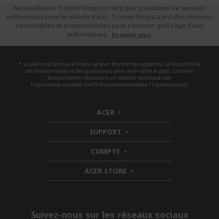
Nous utilisons Trusted Shops en tant que prestataire de services
indépendant pour la collecte d'avis. Trusted Shops a pris des mesures
raisonnables et proportionnées pour s'assurer qu'il s'agit d'avis
authentiques.
En savoir plus.
* Le planning de mise à niveau varie en fonction des appareils. La disponibilité
des fonctionnalités et des applications peut varier selon le pays. Certaines
fonctionnalités nécessitent un matériel spécifique (voir
https://www.microsoft.com/fr-fr/windows/windows-11-specifications).
ACER
h
i
SUPPORT
d
h
d
i
COMPTE
e
h
d
n
i
d
ACER STORE
d
e
h
d
n
i
e
d
n
d
e
Suivez-nous sur les réseaux sociaux