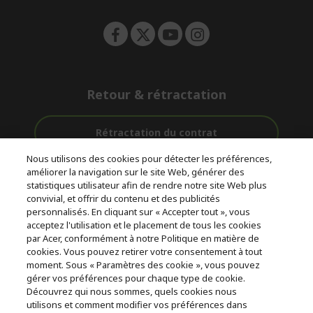
n
Retour & rétractation
Rétractation du contrat
Nous utilisons des cookies pour détecter les préférences,
Accompagnement
améliorer la navigation sur le site Web, générer des
Livraison
Avec 0%
avant et après-
statistiques utilisateur afin de rendre notre site Web plus
Gratuite
D'intérêt
vente
convivial, et offrir du contenu et des publicités
personnalisés. En cliquant sur « Accepter tout », vous
acceptez l'utilisation et le placement de tous les cookies
© 2026 Acer Inc.
par Acer, conformément à notre Politique en matière de
CPYou BV est le revendeur et marchand agréé pour les produits et
cookies. Vous pouvez retirer votre consentement à tout
services proposés au sein de ce magasin.
moment. Sous « Paramètres des cookie », vous pouvez
gérer vos préférences pour chaque type de cookie.
Découvrez qui nous sommes, quels cookies nous
utilisons et comment modifier vos préférences dans