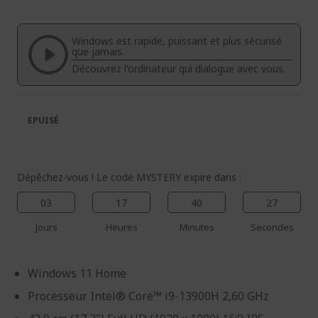
fin
début
de
de
la
la
Windows est rapide, puissant et plus sécurisé
galerie
Galerie
que jamais.
d’images
d’images
Découvrez l'ordinateur qui dialogue avec vous.
EPUISÉ
Dépêchez-vous ! Le code MYSTERY expire dans :
03
17
40
27
Jours
Heures
Minutes
Secondes
Windows 11 Home
Processeur Intel® Core™ i9-13900H 2,60 GHz