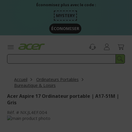
Aller
Économisez plus avec le code :
au
contenu
MYSTERY
ÉCONOMISER
Accueil
Ordinateurs Portables
Bureautique & Loisirs
Acer Aspire 17 Ordinateur portable | A17-51M |
Gris
Réf.
NX.JL4EF.004
Passer
à
Passer
la
au