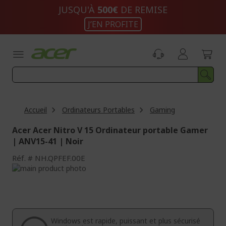
Aller
JUSQU'À
500€
DE REMISE
au
J’EN PROFITE
contenu
Accueil
Ordinateurs Portables
Gaming
Acer Acer Nitro V 15 Ordinateur portable Gamer
| ANV15-41 | Noir
Réf.
NH.QPFEF.00E
Passer
à
Passer
la
au
fin
début
de
de
la
la
Windows est rapide, puissant et plus sécurisé