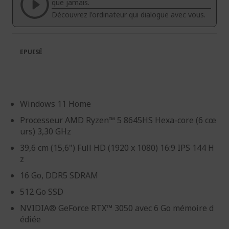
galerie
Galerie
que jamais.
d’images
d’images
Découvrez l'ordinateur qui dialogue avec vous.
EPUISÉ
Windows 11 Home
Processeur AMD Ryzen™ 5 8645HS Hexa-core (6 cœ
urs) 3,30 GHz
39,6 cm (15,6") Full HD (1920 x 1080) 16:9 IPS 144 H
z
16 Go, DDR5 SDRAM
512 Go SSD
NVIDIA® GeForce RTX™ 3050 avec 6 Go mémoire d
édiée