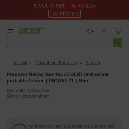
Aller
JUSQU'À
500.-
DE REMISE
au
J’EN PROFITE
contenu
Accueil
Ordinateurs Portables
Gaming
Predator Helios Neo 16S AI OLED Ordinateur
portable Gamer | PHN16S-71 | Noir
Réf.
NH.QX9EZ.002
Passer
à
Passer
la
au
fin
début
de
de
la
la
Windows est rapide, puissant et plus sécurisé