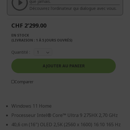
galerie
Galerie
que jamais.
d’images
d’images
Découvrez l'ordinateur qui dialogue avec vous.
CHF 2'299.00
EN STOCK
(LIVRAISON : 1 À 5 JOURS OUVRÉS)
Quantité :
AJOUTER AU PANIER
Comparer
Windows 11 Home
Processeur Intel® Core™ Ultra 9 275HX 2,70 GHz
40,6 cm (16") OLED 2,5K (2560 x 1600) 16:10 165 Hz