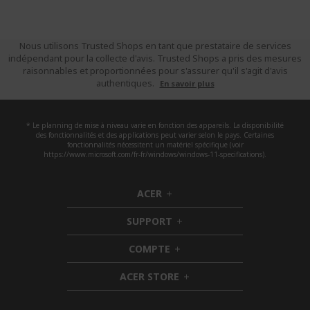
Nous utilisons Trusted Shops en tant que prestataire de services
indépendant pour la collecte d'avis. Trusted Shops a pris des mesures
raisonnables et proportionnées pour s'assurer qu'il s'agit d'avis
authentiques.
En savoir plus
* Le planning de mise à niveau varie en fonction des appareils. La disponibilité
des fonctionnalités et des applications peut varier selon le pays. Certaines
fonctionnalités nécessitent un matériel spécifique (voir
https://www.microsoft.com/fr-fr/windows/windows-11-specifications).
ACER
h
i
SUPPORT
d
h
d
i
COMPTE
e
h
d
n
i
d
ACER STORE
d
e
h
d
n
i
e
d