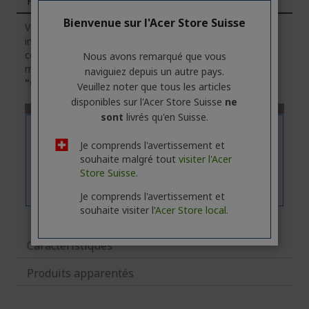
Fonctions
Bienvenue sur l'Acer Store Suisse
Veuillez noter que l'onglet
"Fonctions"
contient des
informations générales sur la série des produits. Pour
connaître les caractéristiques techniques exactes du
Nous avons remarqué que vous
modèle sélectionné, veuillez
cliquer
sur l'onglet
naviguiez depuis un autre pays.
"Caractéristiques"
.
Veuillez noter que tous les articles
disponibles sur l'Acer Store Suisse
ne
sont
livrés qu'en Suisse.
Je comprends l'avertissement et
souhaite malgré tout
visiter l'Acer
Store Suisse.
Je comprends l'avertissement et
souhaite visiter l'
Acer Store local.
Caractéristiques
Produits apparentés