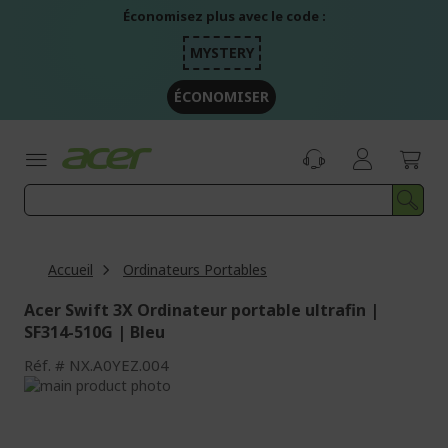
Aller
Économisez plus avec le code :
au
contenu
MYSTERY
ÉCONOMISER
Accueil
Ordinateurs Portables
Acer Swift 3X Ordinateur portable ultrafin |
SF314-510G | Bleu
Réf.
NX.A0YEZ.004
Passer
à
Passer
la
au
fin
début