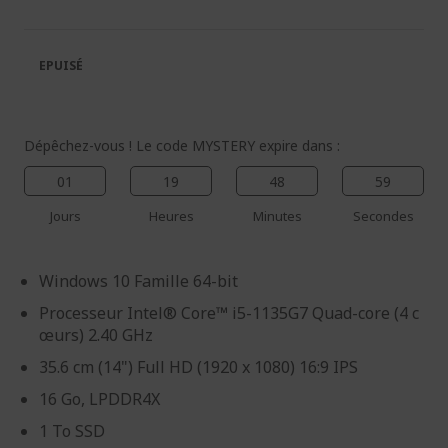
de
de
la
la
galerie
Galerie
EPUISÉ
d’images
d’images
Dépêchez-vous ! Le code MYSTERY expire dans :
01
19
48
58
Jours
Heures
Minutes
Secondes
Windows 10 Famille 64-bit
Processeur Intel® Core™ i5-1135G7 Quad-core (4 c
œurs) 2.40 GHz
35.6 cm (14") Full HD (1920 x 1080) 16:9 IPS
16 Go, LPDDR4X
1 To SSD