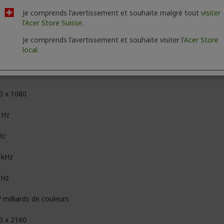
00 Heure(s)
Je comprends l'avertissement et souhaite malgré tout
visiter
l'Acer Store Suisse.
00 Heure(s)
Je comprends l'avertissement et souhaite visiter l'
Acer Store
local.
0 x 1080
 Hz
Hz
 kHz
kHz
 milliards de couleurs
0 x 2160