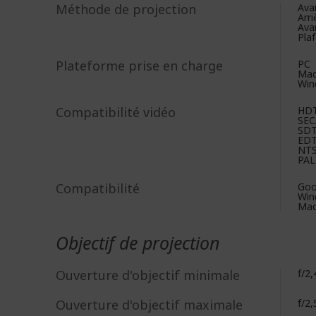
Méthode de projection
Ava
Arri
Ava
Plaf
Plateforme prise en charge
PC
Ma
Win
Compatibilité vidéo
HD
SE
SD
ED
NT
PAL
Compatibilité
Goo
Win
Mac
Objectif de projection
Ouverture d'objectif minimale
f/2,
Ouverture d'objectif maximale
f/2,