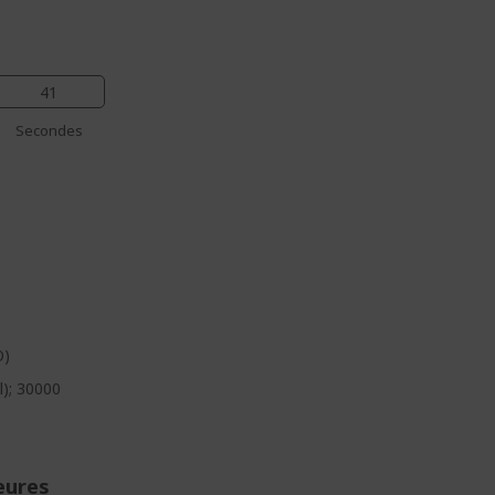
40
Secondes
O)
l); 30000
eures