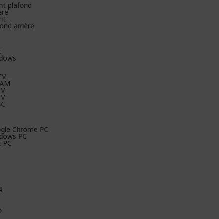
nt plafond
ère
nt
ond arrière
c
dows
TV
CAM
TV
TV
SC
gle Chrome PC
dows PC
 PC
4
5