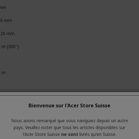
 mm
10 mm
.20 mm
2 m (300")
0 m
Bienvenue sur l'Acer Store Suisse
er/LED
Nous avons remarqué que vous naviguiez depuis un autre
pays. Veuillez noter que tous les articles disponibles sur
l'Acer Store Suisse
ne sont
livrés qu'en Suisse.