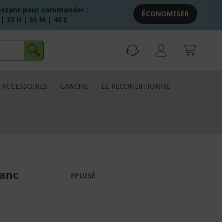
stant pour commander :
ÉCONOMISER
 | 22 H | 55 M | 39 S
ACCESSOIRES
GAMING
LE RECONDITIONNÉ
lanc
EPUISÉ