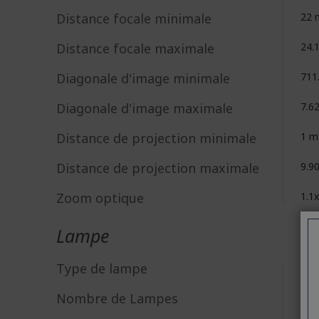
Distance focale minimale
22
Distance focale maximale
24.
Diagonale d'image minimale
711
Diagonale d'image maximale
7.6
Distance de projection minimale
1 m
Distance de projection maximale
9.9
Zoom optique
1.1x
Lampe
Type de lampe
Las
Nombre de Lampes
1