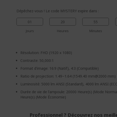
Dépêchez-vous ! Le code MYSTERY expire dans :
01
20
55
Jours
Heures
Minutes
Résolution: FHD (1920 x 1080)
Contraste: 50,000:1
Format d'image: 16:9 (Natif), 4:3 (Compatible)
Ratio de projection: 1.49~1.64 (1549.40 mm@2000 mm)
Luminosité: 5000 lm ANSI (Standard), 4000 lm ANSI (EC
Durée de vie de l'ampoule: 20000 Heure(s) (Mode Norma
Heure(s) (Mode Économie)
Professionnel ? Découvrez nos meill