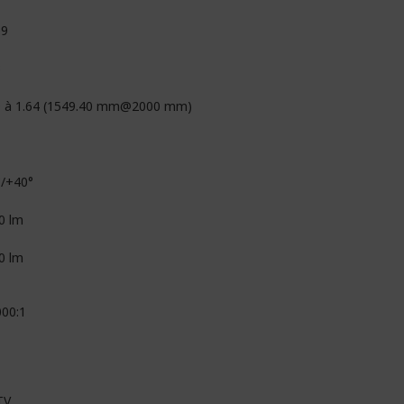
09
3
9 à 1.64 (1549.40 mm@2000 mm)
°/+40°
0 lm
0 lm
000:1
TV