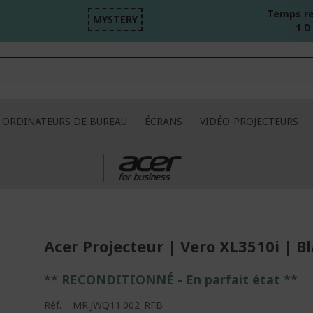
Temps re
MYSTERY
1 D
ORDINATEURS DE BUREAU
ÉCRANS
VIDÉO-PROJECTEURS
Acer Projecteur | Vero XL3510i | B
** RECONDITIONNÉ - E
n parfait état
**
Réf.
MR.JWQ11.002_RFB