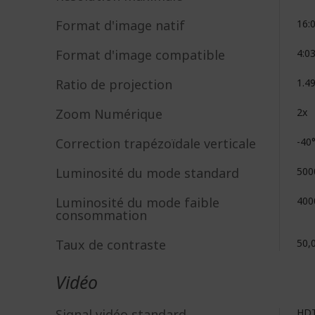
Format d'image natif
16:
Format d'image compatible
4:0
Ratio de projection
1.4
Zoom Numérique
2x
Correction trapézoïdale verticale
-40
Luminosité du mode standard
500
Luminosité du mode faible
400
consommation
Taux de contraste
50,
Vidéo
Signal vidéo standard
HD