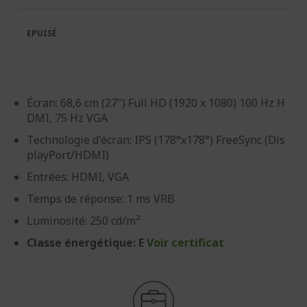
la
la
galerie
Galerie
EPUISÉ
d’images
d’images
Écran: 68,6 cm (27") Full HD (1920 x 1080) 100 Hz H
DMI, 75 Hz VGA
Technologie d'écran: IPS (178°x178°) FreeSync (Dis
playPort/HDMI)
Entrées: HDMI, VGA
Temps de réponse: 1 ms VRB
Luminosité: 250 cd/m²
Classe énergétique: E
Voir certificat