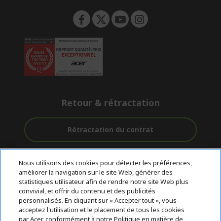
Retour & rétractation
Rétractation du contrat
Accompagnement
Livraison
Paiement
Nous utilisons des cookies pour détecter les préférences,
avant et après-
Gratuite
Sécurisé
améliorer la navigation sur le site Web, générer des
vente
statistiques utilisateur afin de rendre notre site Web plus
convivial, et offrir du contenu et des publicités
© 2026 Acer Inc.
personnalisés. En cliquant sur « Accepter tout », vous
CPYou BV est le revendeur et marchand agréé pour les produits et
acceptez l'utilisation et le placement de tous les cookies
services proposés au sein de ce magasin.
par Acer, conformément à notre Politique en matière de