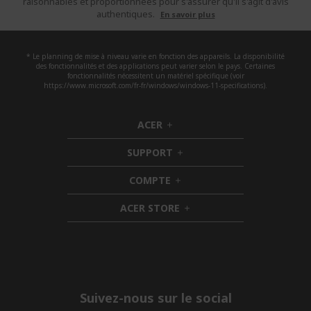
raisonnables et proportionnées pour s'assurer qu'il s'agit d'avis
authentiques.
En savoir plus
* Le planning de mise à niveau varie en fonction des appareils. La disponibilité
des fonctionnalités et des applications peut varier selon le pays. Certaines
fonctionnalités nécessitent un matériel spécifique (voir
https://www.microsoft.com/fr-fr/windows/windows-11-specifications).
ACER
h
i
SUPPORT
d
h
d
i
COMPTE
e
h
d
n
i
d
ACER STORE
d
e
h
d
n
i
e
d
n
d
e
n
Suivez-nous sur le social