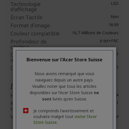
Technologie
LED
d'affichage
Écran Tactile
Non
Format d'image
16:09
Couleur compatible
16,7 Millions de Couleurs
Profondeur de
6-bit+FRC
couleur
Contraste
100,000,000:1
dynamique
Bienvenue sur l'Acer Store Suisse
Contraste natif
1,000:1
Nous avons remarqué que vous
naviguiez depuis un autre pays.
Interfaces/Ports
Veuillez noter que tous les articles
disponibles sur l'Acer Store Suisse
ne
HDMI
Oui
sont
livrés qu'en Suisse.
Nombre de ports
1
HDMI
Je comprends l'avertissement et
VGA
Oui
souhaite malgré tout
visiter l'Acer
Store Suisse.