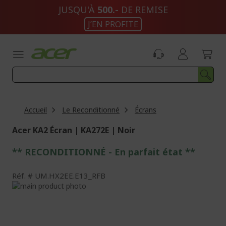
Aller
JUSQU'À
500.-
DE REMISE
au
J’EN PROFITE
contenu
Accueil
Le Reconditionné
Écrans
Acer KA2 Écran | KA272E | Noir
** RECONDITIONNÉ - E
n parfait état
**
Réf.
UM.HX2EE.E13_RFB
Passer
à
Passer
la
au
fin
début
de
de