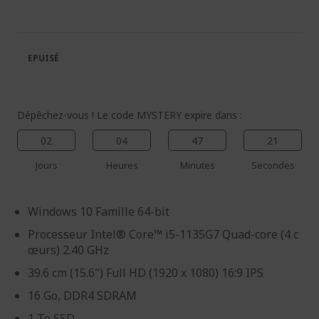
fin
début
de
de
la
la
galerie
Galerie
EPUISÉ
d’images
d’images
Dépêchez-vous ! Le code MYSTERY expire dans :
02
04
47
21
Jours
Heures
Minutes
Secondes
Windows 10 Famille 64-bit
Processeur Intel® Core™ i5-1135G7 Quad-core (4 c
œurs) 2.40 GHz
39.6 cm (15.6") Full HD (1920 x 1080) 16:9 IPS
16 Go, DDR4 SDRAM
1 To SSD