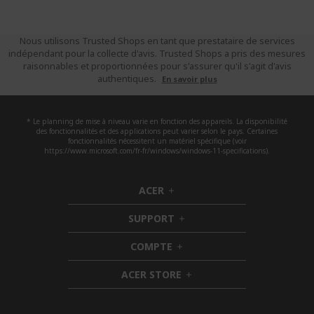
Nous utilisons Trusted Shops en tant que prestataire de services
indépendant pour la collecte d'avis. Trusted Shops a pris des mesures
raisonnables et proportionnées pour s'assurer qu'il s'agit d'avis
authentiques.
En savoir plus
* Le planning de mise à niveau varie en fonction des appareils. La disponibilité
des fonctionnalités et des applications peut varier selon le pays. Certaines
fonctionnalités nécessitent un matériel spécifique (voir
https://www.microsoft.com/fr-fr/windows/windows-11-specifications).
ACER
h
i
SUPPORT
d
h
d
i
COMPTE
e
h
d
n
i
d
ACER STORE
d
e
h
d
n
i
e
d