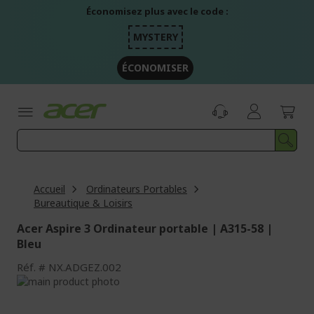
Aller
Économisez plus avec le code :
au
contenu
MYSTERY
ÉCONOMISER
Accueil
Ordinateurs Portables
Bureautique & Loisirs
Acer Aspire 3 Ordinateur portable | A315-58 |
Bleu
Réf.
NX.ADGEZ.002
Passer
à
Passer
la
au