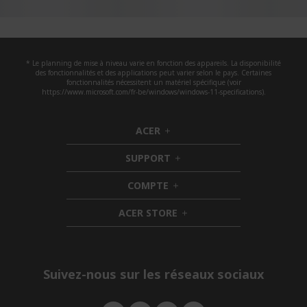
* Le planning de mise à niveau varie en fonction des appareils. La disponibilité
des fonctionnalités et des applications peut varier selon le pays. Certaines
fonctionnalités nécessitent un matériel spécifique (voir
https://www.microsoft.com/fr-be/windows/windows-11-specifications).
ACER
h
i
SUPPORT
d
h
d
i
COMPTE
e
h
d
n
i
d
ACER STORE
d
e
h
d
n
i
e
d
n
d
e
Suivez-nous sur les réseaux sociaux
n