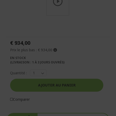
Passer
au
début
de
la
€ 934,00
Galerie
d’images
Prix le plus bas :
€ 934,00
EN STOCK
(LIVRAISON : 1 À 3 JOURS OUVRÉS)
Quantité :
AJOUTER AU PANIER
Comparer