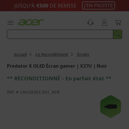
Aller
JUSQU'À
€500
DE REMISE
J’EN PROFITE
au
contenu
Accueil
Le Reconditionné
Écrans
Predator X OLED Écran gamer | X27U | Noir
** RECONDITIONNÉ - E
n parfait état
**
Réf.
UM.GXXEE.001_RFB
Passer
à
-€150
la
fin
de
la