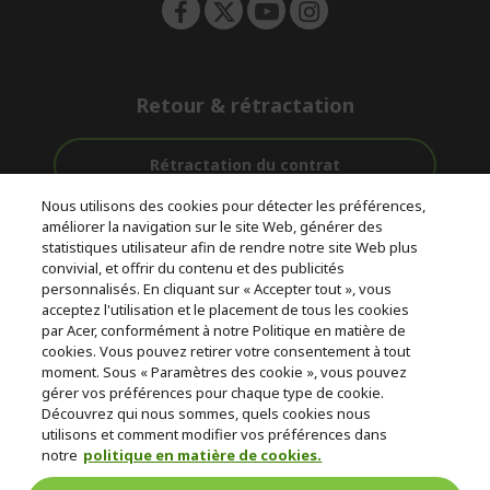
Retour & rétractation
Rétractation du contrat
Nous utilisons des cookies pour détecter les préférences,
Accompagnement
améliorer la navigation sur le site Web, générer des
Livraison
Paiement
avant et après-
statistiques utilisateur afin de rendre notre site Web plus
gratuite
Sécurisé
vente
convivial, et offrir du contenu et des publicités
personnalisés. En cliquant sur « Accepter tout », vous
acceptez l'utilisation et le placement de tous les cookies
© 2026 Acer Inc.
par Acer, conformément à notre Politique en matière de
CPYou BV est le revendeur et marchand agréé pour les produits et
cookies. Vous pouvez retirer votre consentement à tout
services proposés au sein de ce magasin.
moment. Sous « Paramètres des cookie », vous pouvez
gérer vos préférences pour chaque type de cookie.
Découvrez qui nous sommes, quels cookies nous
utilisons et comment modifier vos préférences dans
notre
politique en matière de cookies.