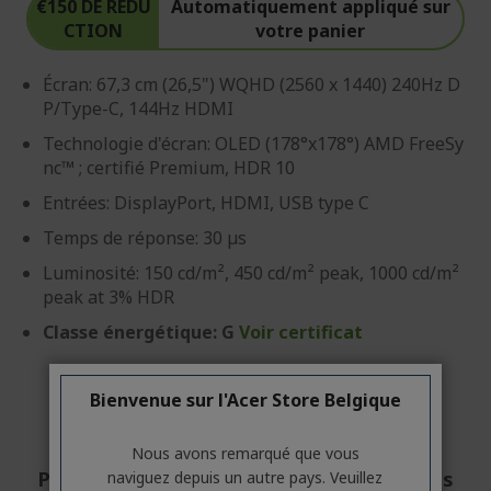
€150 DE RÉDU
Automatiquement appliqué sur
CTION
votre panier
Écran: 67,3 cm (26,5") WQHD (2560 x 1440) 240Hz D
P/Type-C, 144Hz HDMI
Technologie d'écran: OLED (178°x178°) AMD FreeSy
nc™ ; certifié Premium, HDR 10
Entrées: DisplayPort, HDMI, USB type C
Temps de réponse: 30 µs
Luminosité: 150 cd/m², 450 cd/m² peak, 1000 cd/m²
peak at 3% HDR
Classe énergétique: G
Voir certificat
Bienvenue sur l'Acer Store Belgique
Nous avons remarqué que vous
Professionnel ? Découvrez nos meilleures
naviguez depuis un autre pays. Veuillez