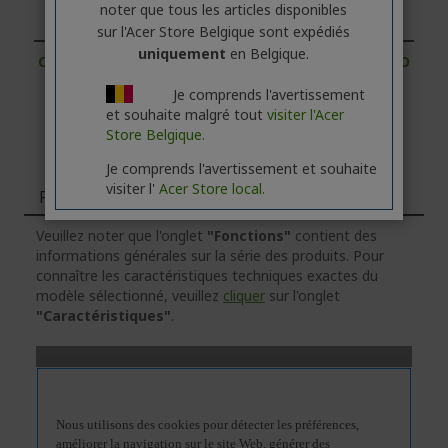
noter que tous les articles disponibles
offres !
sur l'Acer Store Belgique sont expédiés
uniquement
en Belgique.
CONTACTEZ-NOUS
|
CRÉEZ UN COMPTE PROFESSIO
NNEL
Je comprends l'avertissement
et souhaite malgré tout
visiter l'Acer
Store Belgique.
Je comprends l'avertissement et souhaite
visiter l'
Acer Store local.
Fonctions
Veuillez noter que l'onglet
"Fonctions"
contient des
informations générales sur la série des produits. Pour
connaître les caractéristiques techniques exactes du
modèle sélectionné, veuillez
cliquer
sur l'onglet
"Caractéristiques"
.