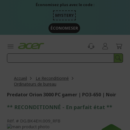
Aller
Économisez plus avec le code :
au
contenu
MYSTERY
ÉCONOMISER
Accueil
Le Reconditionné
Ordinateurs de bureau
Predator Orion 3000 PC gamer | PO3-650 | Noir
** RECONDITIONNÉ - E
n parfait état
**
Réf.
DG.BK4EH.009_RFB
Passer