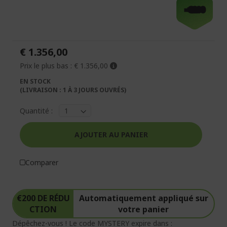
à
Passer
-€200
la
au
fin
début
de
de
la
la
€ 1.356,00
galerie
Galerie
d’images
d’images
Prix le plus bas :
€ 1.356,00
EN STOCK
(LIVRAISON : 1 À 3 JOURS OUVRÉS)
Quantité :
AJOUTER AU PANIER
Comparer
€200 DE RÉDU
Automatiquement appliqué sur
CTION
votre panier
Dépêchez-vous ! Le code MYSTERY expire dans :