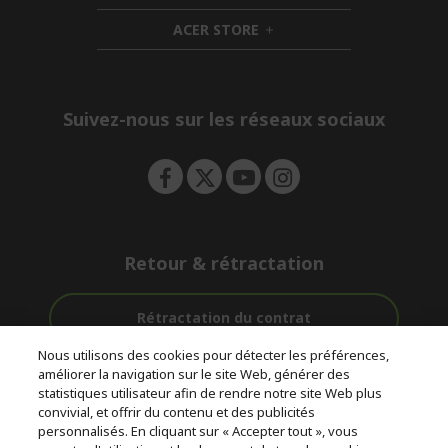
n
i
d
ACER STORE
d
e
h
d
n
i
e
d
n
d
e
Suivez-nous sur les réseaux sociaux
n
Retour & rétractation
Rétractation du contrat
Nous utilisons des cookies pour détecter les préférences,
Accompagnement
améliorer la navigation sur le site Web, générer des
Livraison
Paiement
avant et après-
statistiques utilisateur afin de rendre notre site Web plus
gratuite
Sécurisé
vente
convivial, et offrir du contenu et des publicités
personnalisés. En cliquant sur « Accepter tout », vous