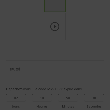
Passer
au
début
de
la
Galerie
EPUISÉ
d’images
Dépêchez-vous ! Le code MYSTERY expire dans :
02
10
50
37
Jours
Heures
Minutes
Secondes