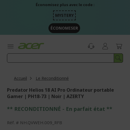
Aller
Économisez plus avec le code :
au
contenu
MYSTERY
ÉCONOMISER
Accueil
Le Reconditionné
Predator Helios 18 AI Pro Ordinateur portable
Gamer | PH18-73 | Noir | AZERTY
** RECONDITIONNÉ - E
n parfait état
**
Réf.
NH.QVWEH.009_RFB
Passer