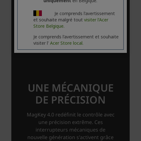
uniquement
en Belgique.
Je comprends l'avertissement
et souhaite malgré tout
visiter l'Acer
Store Belgique.
Je comprends l'avertissement et souhaite
visiter l'
Acer Store local.